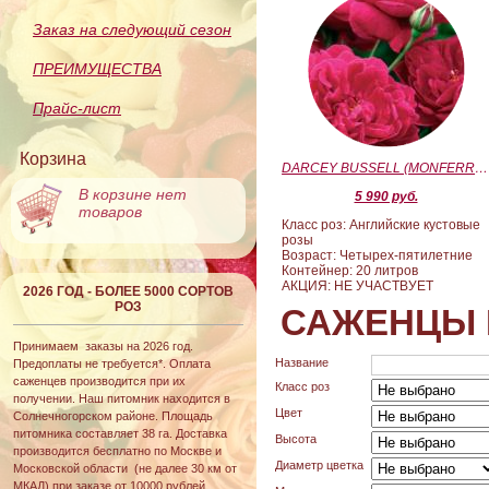
Заказ на следующий сезон
ПРЕИМУЩЕСТВА
Прайс-лист
Корзина
DARCEY BUSSELL (MONFERRATO) (Дарси Басл)
В корзине нет
5 990 руб.
товаров
Класс роз: Английские кустовые
розы
Возраст: Четырех-пятилетние
Контейнер: 20 литров
АКЦИЯ: НЕ УЧАСТВУЕТ
2026 ГОД - БОЛЕЕ 5000 СОРТОВ
РОЗ
САЖЕНЦЫ 
Принимаем заказы на 2026 год.
Название
Предоплаты не требуется*. Оплата
саженцев производится при их
Класс роз
получении. Наш питомник находится в
Цвет
Солнечногорском районе. Площадь
питомника составляет 38 га. Доставка
Высота
производится бесплатно по Москве и
Диаметр цветка
Московской области (не далее 30 км от
МКАД) при заказе от 10000 рублей.