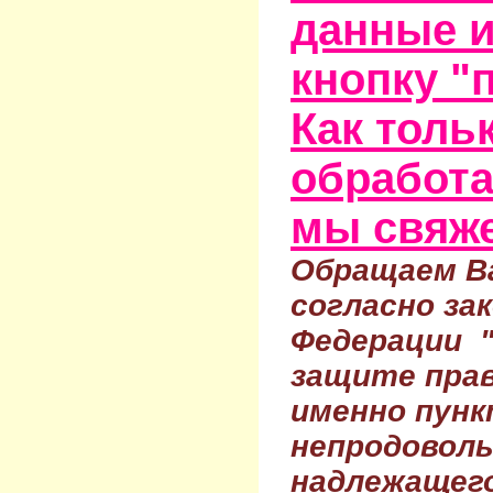
данные и
кнопку "
Как тольк
обработа
мы свяже
Обращаем Ва
согласно за
Федерации 
защите прав
именно пунк
непродовол
надлежащего