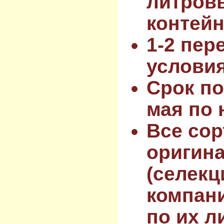
литров
контейн
1-2 пер
услови
Срок по
мая по 
Все сор
оригин
(селекц
компан
по их л