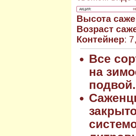
АКЦИЯ:
Н
Высота саже
Возраст саж
Контейнер
: 
Все сор
на зимо
подвой.
Саженц
закрыт
системо