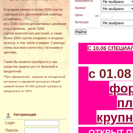
Махровость
Аромат
В продаже имеются более 5000 сортов
саженцев роз, крупномерные саженцы
Цена
от:
штамбовых
Культура
роз, 1500 сортов декоративных деревьев
и кустарников, около 5000
сортов многолетних растений, а также
более 1000 сортов плодовых и ягодных
культур, в том числе и редкие. Саженцы
С 10.06 СПЕЦИ
очень высокого качества с бутонами и
цветами.
Также Вы можете приобрести у нас
средства защиты роз от болезней и
с 01.0
вредителей.
*При оформлении заказов на посадочный
материал и укрывной материал общей
фо
суммой более 40 000 рублей требуется
предоплата от 50%.
пл
круп
Авторизация
Login:
ОТКРЫТ П
Пароль: