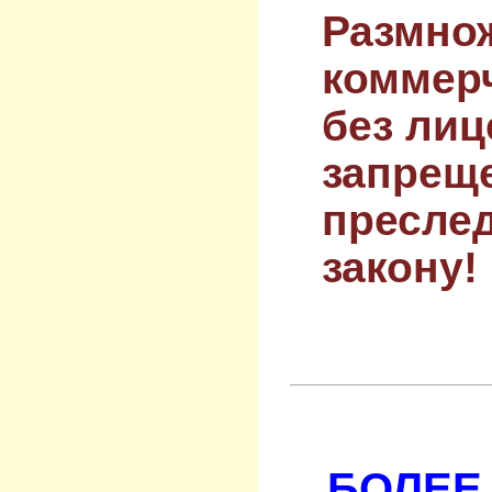
Размнож
коммер
без лиц
запрещ
преслед
закону!
БОЛЕЕ 