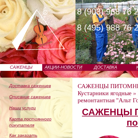
8 (903) 968 76 
8 (495) 988 76 
САЖЕНЦЫ
АКЦИИ-НОВОСТИ
ДОСТАВКА
ПИТОМНИКА
САЖЕНЦЫ ПИТОМН
Доставка саженцев
Кустарники ягодные
»
Описание саженцев
ремонтантная "Альт Г
Наши услуги
САЖЕНЦЫ П
Карта постоянного
по
покупателя
Как заказать