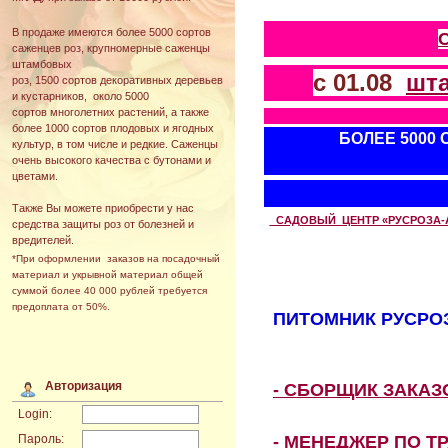
В продаже имеются более 5000 сортов
саженцев роз, крупномерные саженцы
штамбовых
с 01.08
шт
роз, 1500 сортов декоративных деревьев
и кустарников, около 5000
сортов многолетних растений, а также
более 1000 сортов плодовых и ягодных
БОЛЕЕ 5000
культур, в том числе и редкие. Саженцы
очень высокого качества с бутонами и
цветами.
Также Вы можете приобрести у нас
САДОВЫЙ ЦЕНТР «РУСРОЗА-АВТ
средства защиты роз от болезней и
вредителей.
*При оформлении заказов на посадочный
материал и укрывной материал общей
суммой более 40 000 рублей требуется
предоплата от 50%.
ПИТОМНИК РУСРОЗ
Авторизация
- СБОРЩИК ЗАКА
Login:
- МЕНЕДЖЕР ПО Т
Пароль: