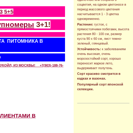
соцветия, на одном цветоносе в
период массового цветения
З
5+5
насчитывается 1 - 3 цветка
одновременно.
упномеры
3+1!
Растение:
густое, с
прямостоячими побегами, высота
растения 80 - 100 см, размер
куста 90 х 60 см, лист темно-
ТА ПИТОМНИКА В
зеленый, глянцевый.
Устойчивость:
к заболеваниям
очень высокая, очень
О
морозостойкий сорт, хорошо
переносит жаркое лето,
КОЙЛ, ИЗ МОСКВЫ! +7(903)-188-76-
выдерживает полутень.
Сорт красиво смотрится в
кадках и вазонах.
Популярный сорт японской
селекции.
КЛИЕНТАМИ В