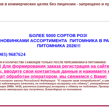
в в коммерческих целях без лицензии - запрещено и пр
БОЛЕЕ 5000 СОРТОВ РОЗ!
 НОВИНКАМИ АССОРТИМЕНТА ПИТОМНИКА В Р
ПИТОМНИКА 2026!!!
903) 9687624
Я И КОЛИЧЕСТВА САЖЕНЦЕВ ТОЛЬКО ПОСЛЕ ПЕРЕЗИМОВКИ В ПИТОМНИКЕ!
 Для формирования заказа регистрация на сайте
, вводите свои контактные данные и нажимаете 
удет обработан оператором, мы свяжемся с Вами!
согласно закону Российской Федерации "О защите прав потребителя", а име
 надлежащего качества, не подлежащих возврату или обмену", утвержден
варя 1998г. №55, растения (саженцы) возврату и обмену не подлежат. Прове
ного материала при получении. Благодарим за понимание.