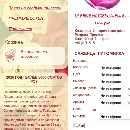
Заказ на следующий сезон
LA REINE VICTORIA (Ля Рен Виктория
ПРЕИМУЩЕСТВА
1 090 руб.
Прайс-лист
Класс роз: Исторические розы
Возраст: Трехлетние
Контейнер: 7 литров
Корзина
АКЦИЯ: 5+5
В корзине нет
САЖЕНЦЫ ПИТОМНИКА
товаров
Название
Класс роз
Цвет
2026 ГОД - БОЛЕЕ 5000 СОРТОВ
Высота
РОЗ
Диаметр цветка
Принимаем заказы на 2026 год.
Махровость
Предоплаты не требуется*. Оплата
саженцев производится при их
Аромат
получении. Наш питомник находится в
Цена
от:
Солнечногорском районе. Площадь
питомника составляет 38 га. Доставка
Культура
производится бесплатно по Москве и
Московской области (не далее 30 км от
МКАД) при заказе от 10000 рублей.