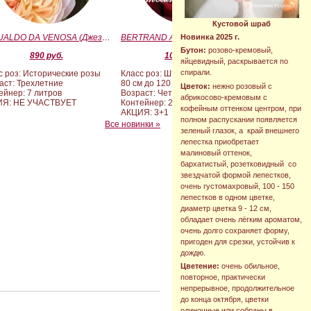
Кустовой шраб
GESUALDO DA VENOSA (Джезуальдо Ди Веноза)
BERTRAND AMOUSSOU (Бертран Амуссу)
Новинка 2025 г.
Бутон:
розово-кремовый,
890 руб.
10 000 руб.
яйцевидный, раскрывается по
спирали.
с роз: Исторические розы
Класс роз: Штамбовые формы от
аст: Трехлетние
80 см до 120 см
Цветок:
нежно розовый с
ейнер: 7 литров
Возраст: Четырех-пятилетние
абрикосово-кремовым с
ИЯ: НЕ УЧАСТВУЕТ
Контейнер: 20 литров
кофейным оттенком центром, при
АКЦИЯ: 3+1
полном распускании появляется
Все новинки »
зеленый глазок, а край внешнего
лепестка приобретает
малиновый оттенок,
бархатистый, розетковидный со
звездчатой формой лепестков,
очень густомахровый, 100 - 150
лепестков в одном цветке,
диаметр цветка 9 - 12 см,
обладает очень лёгким ароматом,
очень долго сохраняет форму,
пригоден для срезки, устойчив к
дождю.
Цветение:
очень обильное,
повторное, практически
непрерывное, продолжительное
до конца октября, цветки
одиночные или собраны в