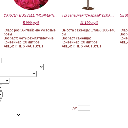
)
DARCEY BUSSELL (MONFERRATO) (Дарси Басл)
Туя западная "Смарагд" (SMARAGD) ШТАМБ 100-140
5 990 руб.
11 190 руб.
Класс роз: Английские кустовые
Высота саженца: штамб 100-140
Клас
розы
см
Возр
Возраст: Четырех-пятилетние
Возраст саженца:
Конт
Контейнер: 20 литров
Контейнер: 20 литров
АКЦ
АКЦИЯ: НЕ УЧАСТВУЕТ
АКЦИЯ: НЕ УЧАСТВУЕТ
до: