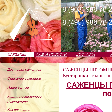
8 (903) 968 76 
8 (495) 988 76 
САЖЕНЦЫ
АКЦИИ-НОВОСТИ
ДОСТАВКА
ПИТОМНИКА
САЖЕНЦЫ ПИТОМН
Доставка саженцев
Кустарники ягодные
»
Описание саженцев
САЖЕНЦЫ П
Наши услуги
по
Карта постоянного
покупателя
Как заказать