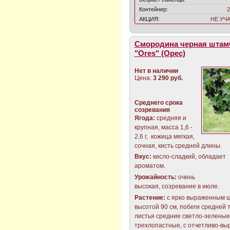
Контейнер:
2
АКЦИЯ:
НЕ УЧ
Смородина черная штам
"Ores" (Орес)
Нет в наличии
Цена:
3 290 руб.
Среднего срока
созревания
Ягода:
средняя и
крупная, масса 1,6 -
2,6 г, кожица мягкая,
сочная, кисть средней длины.
Вкус:
кисло-сладкий, обладает
ароматом.
Урожайность:
очень
высокая, созревание в июле.
Растение:
с ярко выраженным 
высотой 90 см, побеги средней
листья средние светло-зеленые
трехлопастные, с отчетливо-в