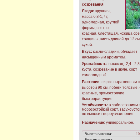
созревания
Ягода:
крупная,
масса 0,8-1,7 г,
одномерная, круглой
формы, светло-
красная, блестящая, кожица ср
толщины, кисть длиной до 12 см
сухой.
Вкус:
кисло-сладкий, обладает
насыщенным ароматом.
Урожайность:
высокая, 2,4 - 2,8 
куста, созревание в июле, сорт
самоплодный.
Растение:
с ярко выраженным 
высотой 90 см, побеги толстые, 
красные, прямостоячие,
быстрорастущие.
Устойчивость:
к заболеваниям 
морозостойкий сорт, засухоусто
не выносит переувлажнения
Назначение
: универсальное.
Высота саженца:
10
Возраст саженца: