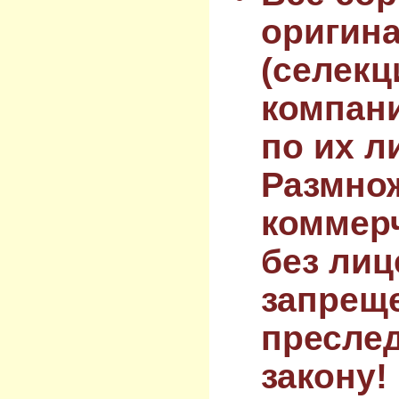
оригин
(селекц
компан
по их л
Размнож
коммер
без лиц
запрещ
преслед
закону!