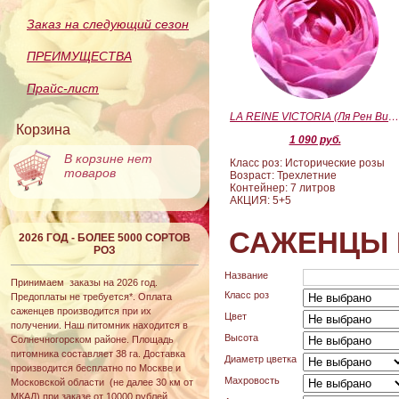
Заказ на следующий сезон
ПРЕИМУЩЕСТВА
Прайс-лист
LA REINE VICTORIA (Ля Рен Виктория
Корзина
1 090 руб.
В корзине нет
Класс роз: Исторические розы
товаров
Возраст: Трехлетние
Контейнер: 7 литров
АКЦИЯ: 5+5
САЖЕНЦЫ 
2026 ГОД - БОЛЕЕ 5000 СОРТОВ
РОЗ
Название
Принимаем заказы на 2026 год.
Класс роз
Предоплаты не требуется*. Оплата
саженцев производится при их
Цвет
получении. Наш питомник находится в
Высота
Солнечногорском районе. Площадь
питомника составляет 38 га. Доставка
Диаметр цветка
производится бесплатно по Москве и
Махровость
Московской области (не далее 30 км от
МКАД) при заказе от 10000 рублей.