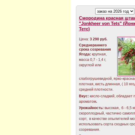
Смородина красная шта
"Jonkheer von Tets" (Йон
Тетс)
Цена:
3 290 руб.
Среднераннего
срока созревания
Ягода:
крупная,
масса 0,7 - 1,4 г,
округлой или
слабогрушевидной, ярко-красна
плотная, кисть длинная, ( 10 яго
средней плотности.
Вкус:
кисло-сладкий, обладает
ароматом
.
Урожайность:
высокая, 6 - 6,5 кг
скороплодный, частично самоп
сорт, в качестве опылителей м
использовать сорта сходных ср
созревания.