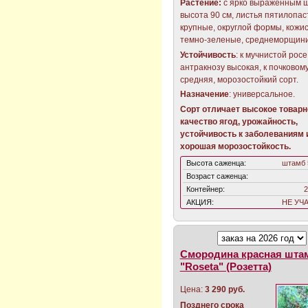
Растение:
с ярко выраженным 
высота 90 см, листья пятилопас
крупные, округлой формы, кожи
темно-зеленые, среднеморщин
Устойчивость
: к мучнистой росе
антракнозу высокая, к почковом
средняя, морозостойкий сорт.
Назначение
: универсальное.
Сорт отличает высокое товарн
качество ягод, урожайность,
устойчивость к заболеваниям 
хорошая морозостойкость.
Высота саженца:
штамб 
Возраст саженца:
Контейнер:
2
АКЦИЯ:
НЕ УЧ
Смородина красная шта
"Roseta" (Розетта)
Цена:
3 290 руб.
Позднего срока