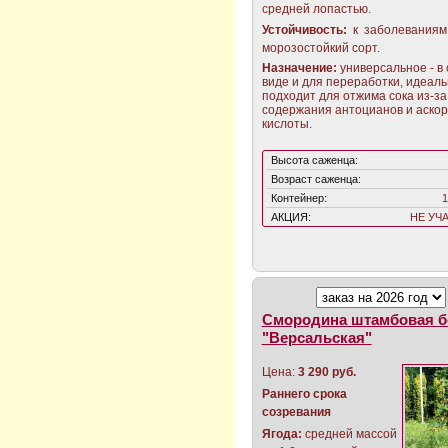
средней лопастью.
Устойчивость:
к заболеваниям 
морозостойкий сорт.
Назначение:
универсальное - в
виде и для переработки, идеал
подходит для отжима сока из-за
содержания антоцианов и аско
кислоты.
Высота саженца:
Возраст саженца:
Контейнер:
1
АКЦИЯ:
НЕ УЧ
Смородина штамбовая б
"Версальская"
Цена:
3 290 руб.
Раннего срока
созревания
Ягода:
средней массой