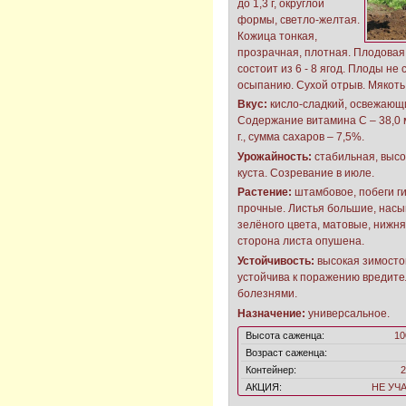
до 1,3 г, округлой
формы, светло-желтая.
Кожица тонкая,
прозрачная, плотная. Плодовая
состоит из 6 - 8 ягод. Плоды не 
осыпанию. Сухой отрыв. Мякоть
Вкус:
кисло-сладкий, освежающ
Содержание витамина С – 38,0 
г., сумма сахаров – 7,5%.
Урожайность:
стабильная, высок
куста. Созревание в июле.
Растение:
штамбовое, побеги ги
прочные. Листья большие, нас
зелёного цвета, матовые, нижн
сторона листа опушена.
Устойчивость:
высокая зимосто
устойчива к поражению вредите
болезнями.
Назначение:
универсальное.
Высота саженца:
10
Возраст саженца:
Контейнер:
2
АКЦИЯ:
НЕ УЧ