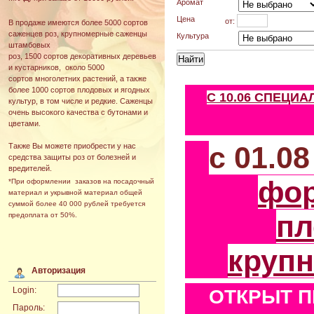
Аромат
Цена
от:
В продаже имеются более 5000 сортов
саженцев роз, крупномерные саженцы
Культура
штамбовых
роз, 1500 сортов декоративных деревьев
и кустарников, около 5000
сортов многолетних растений, а также
более 1000 сортов плодовых и ягодных
С 10.06 СПЕЦИ
культур, в том числе и редкие. Саженцы
очень высокого качества с бутонами и
цветами.
с 01.0
Также Вы можете приобрести у нас
средства защиты роз от болезней и
вредителей.
фо
*При оформлении заказов на посадочный
материал и укрывной материал общей
суммой более 40 000 рублей требуется
пл
предоплата от 50%.
круп
Авторизация
Login:
ОТКРЫТ П
Пароль: