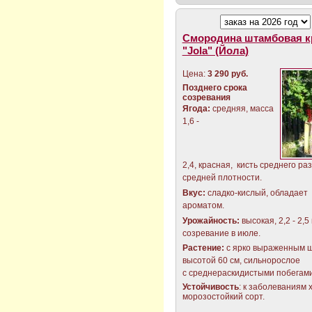
Смородина штамбовая к
"Jola" (Йола)
Цена:
3 290 руб.
Позднего срока
созревания
Ягода:
средняя, масса
1,6 -
2,4, красная, кисть среднего ра
средней плотности.
Вкус:
сладко-кислый, обладает
ароматом.
Урожайность:
высокая, 2,2 - 2,5 
созревание в июле.
Растение:
с ярко выраженным 
высотой 60 см, сильнорослое
с среднераскидистыми побегами
Устойчивость
: к заболеваниям 
морозостойкий сорт.