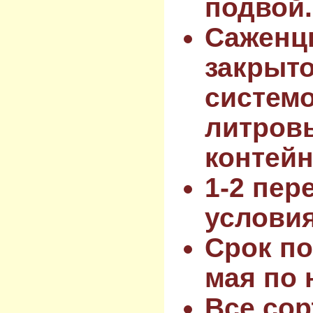
подвой.
Саженц
закрыт
системо
литров
контейн
1-2 пер
услови
Срок по
мая по 
Все сор