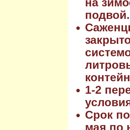
на зимо
подвой.
Саженц
закрыт
системо
литров
контейн
1-2 пер
услови
Срок по
мая по 