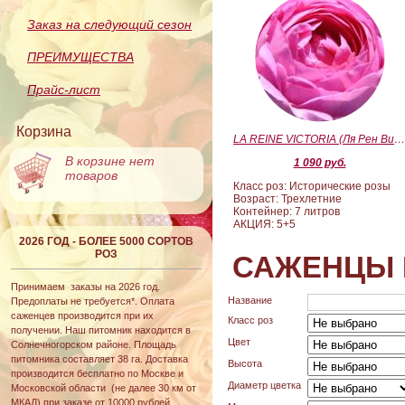
Заказ на следующий сезон
ПРЕИМУЩЕСТВА
Прайс-лист
Корзина
LA REINE VICTORIA (Ля Рен Виктория
В корзине нет
1 090 руб.
товаров
Класс роз: Исторические розы
Возраст: Трехлетние
Контейнер: 7 литров
АКЦИЯ: 5+5
2026 ГОД - БОЛЕЕ 5000 СОРТОВ
РОЗ
САЖЕНЦЫ 
Принимаем заказы на 2026 год.
Название
Предоплаты не требуется*. Оплата
саженцев производится при их
Класс роз
получении. Наш питомник находится в
Цвет
Солнечногорском районе. Площадь
питомника составляет 38 га. Доставка
Высота
производится бесплатно по Москве и
Диаметр цветка
Московской области (не далее 30 км от
МКАД) при заказе от 10000 рублей.