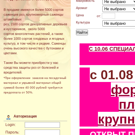
Махровость
Аромат
В продаже имеются более 5000 сортов
саженцев роз, крупномерные саженцы
Цена
от:
штамбовых
Культура
роз, 1500 сортов декоративных деревьев
и кустарников, около 5000
сортов многолетних растений, а также
более 1000 сортов плодовых и ягодных
культур, в том числе и редкие. Саженцы
С 10.06 СПЕЦИ
очень высокого качества с бутонами и
цветами.
Также Вы можете приобрести у нас
средства защиты роз от болезней и
с 01.0
вредителей.
*При оформлении заказов на посадочный
материал и укрывной материал общей
фо
суммой более 40 000 рублей требуется
предоплата от 50%.
пл
круп
Авторизация
Login:
ОТКРЫТ П
Пароль: