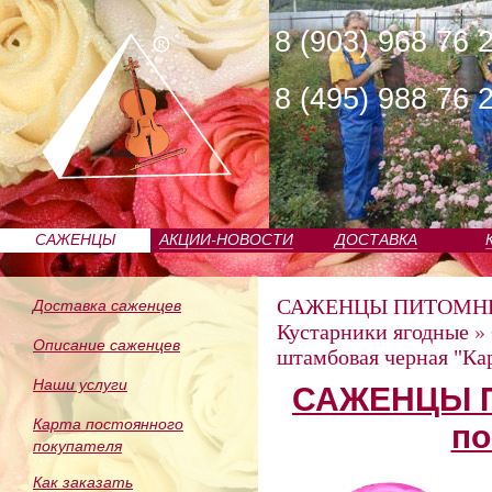
8 (903) 968 76 
8 (495) 988 76 
САЖЕНЦЫ
АКЦИИ-НОВОСТИ
ДОСТАВКА
ПИТОМНИКА
САЖЕНЦЫ ПИТОМН
Доставка саженцев
Кустарники ягодные
»
Описание саженцев
штамбовая черная "Ка
Наши услуги
САЖЕНЦЫ П
Карта постоянного
по
покупателя
Как заказать