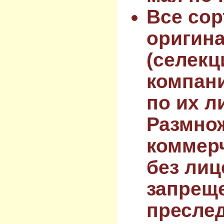
Все сор
оригин
(селекц
компан
по их л
Размнож
коммер
без лиц
запрещ
преслед