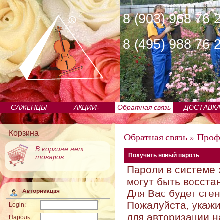
8 (903) 968 76 
8 (495) 988 76 
САЖЕНЦЫ
АКЦИИ-
Обратная связь
ДОСТАВК
ПИТОМНИКА
НОВОСТИ
Корзина
Обратная связь
»
Проф
В корзине нет
Получить новый пароль
товаров
Пароли в системе 
могут быть восста
Для Вас будет сге
Авторизация
Пожалуйста, укажи
Login:
для авторизации н
Пароль: