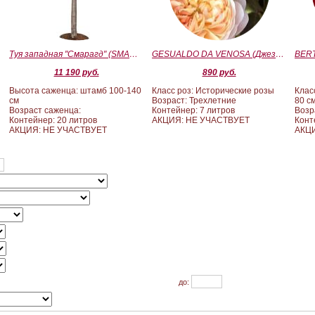
Туя западная "Смарагд" (SMARAGD) ШТАМБ 100-140
GESUALDO DA VENOSA (Джезуальдо Ди Веноза)
11 190 руб.
890 руб.
Высота саженца: штамб 100-140
Класс роз: Исторические розы
Клас
см
Возраст: Трехлетние
80 с
Возраст саженца:
Контейнер: 7 литров
Возр
Контейнер: 20 литров
АКЦИЯ: НЕ УЧАСТВУЕТ
Конт
АКЦИЯ: НЕ УЧАСТВУЕТ
АКЦИ
до: