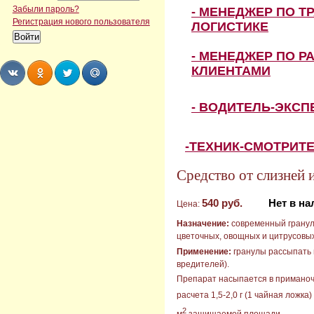
Забыли пароль?
- МЕНЕДЖЕР ПО Т
Регистрация нового пользователя
ЛОГИСТИКЕ
- МЕНЕДЖЕР ПО Р
КЛИЕНТАМИ
Share
Share
Share
Share
- ВОДИТЕЛЬ-ЭКС
-ТЕХНИК-СМОТРИТ
Средство от слизней 
540 руб.
Нет в н
Цена:
Назначение:
современный гранул
цветочных, овощных и цитрусовых 
Применение:
гранулы рассыпать 
вредителей).
Препарат насыпается в приманочн
расчета 1,5-2,0 г (1 чайная ложка
2
м
защищаемой площади.