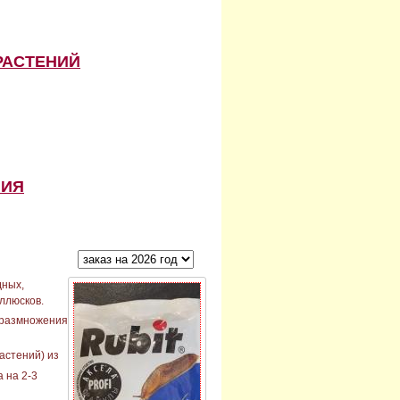
РАСТЕНИЙ
НИЯ
дных,
оллюсков.
, размножения
астений) из
 на 2-3