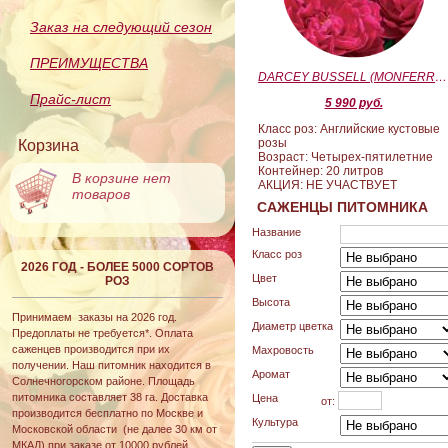
Заказ на следующий сезон
ПРЕИМУЩЕСТВА
DARCEY BUSSELL (MONFERRATO) (Дарси Басл)
Прайс-лист
5 990 руб.
Класс роз: Английские кустовые
розы
Корзина
Возраст: Четырех-пятилетние
Контейнер: 20 литров
В корзине нет
АКЦИЯ: НЕ УЧАСТВУЕТ
товаров
САЖЕНЦЫ ПИТОМНИКА
Название
Класс роз
2026 ГОД - БОЛЕЕ 5000 СОРТОВ
Цвет
РОЗ
Высота
Принимаем заказы на 2026 год.
Диаметр цветка
Предоплаты не требуется*. Оплата
саженцев производится при их
Махровость
получении. Наш питомник находится в
Аромат
Солнечногорском районе. Площадь
питомника составляет 38 га. Доставка
Цена
от:
производится бесплатно по Москве и
Культура
Московской области (не далее 30 км от
МКАД) при заказе от 10000 рублей.