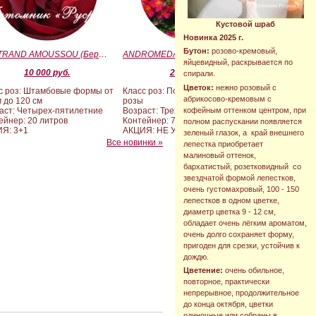
Кустовой шраб
Новинка 2025 г.
Бутон:
розово-кремовый,
BERTRAND AMOUSSOU (Бертран Амуссу)
ANDROMEDA (BARAND) (Андромеда)
яйцевидный, раскрывается по
10 000 руб.
2 090 руб.
спирали.
Цветок:
нежно розовый с
с роз: Штамбовые формы от
Класс роз: Почвопокровные
абрикосово-кремовым с
м до 120 см
розы
кофейным оттенком центром, при
аст: Четырех-пятилетние
Возраст: Трехлетние
ейнер: 20 литров
Контейнер: 7 литров
полном распускании появляется
Я: 3+1
АКЦИЯ: НЕ УЧАСТВУЕТ
зеленый глазок, а край внешнего
Все новинки »
лепестка приобретает
малиновый оттенок,
бархатистый, розетковидный со
звездчатой формой лепестков,
очень густомахровый, 100 - 150
лепестков в одном цветке,
диаметр цветка 9 - 12 см,
обладает очень лёгким ароматом,
очень долго сохраняет форму,
пригоден для срезки, устойчив к
дождю.
Цветение:
очень обильное,
повторное, практически
непрерывное, продолжительное
до конца октября, цветки
одиночные или собраны в