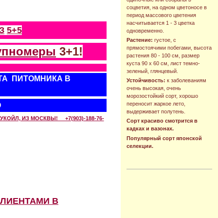
соцветия, на одном цветоносе в
период массового цветения
насчитывается 1 - 3 цветка
З
5+5
одновременно.
Растение:
густое, с
упномеры
3+1!
прямостоячими побегами, высота
растения 80 - 100 см, размер
куста 90 х 60 см, лист темно-
зеленый, глянцевый.
ТА ПИТОМНИКА В
Устойчивость:
к заболеваниям
очень высокая, очень
морозостойкий сорт, хорошо
переносит жаркое лето,
О
выдерживает полутень.
КОЙЛ, ИЗ МОСКВЫ! +7(903)-188-76-
Сорт красиво смотрится в
кадках и вазонах.
Популярный сорт японской
селекции.
КЛИЕНТАМИ В