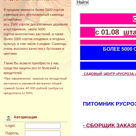
В продаже имеются более 5000 сортов
саженцев роз, крупномерные саженцы
штамбовых
роз, 1500 сортов декоративных деревьев
и кустарников, около 5000
с 01.08
шт
сортов многолетних растений, а также
более 1000 сортов плодовых и ягодных
культур, в том числе и редкие. Саженцы
БОЛЕЕ 5000
очень высокого качества с бутонами и
цветами.
Также Вы можете приобрести у нас
средства защиты роз от болезней и
вредителей.
САДОВЫЙ ЦЕНТР «РУСРОЗА-АВТ
*При оформлении заказов на посадочный
материал и укрывной материал общей
суммой более 40 000 рублей требуется
предоплата от 50%.
ПИТОМНИК РУСРОЗ
Авторизация
- СБОРЩИК ЗАКА
Login:
Пароль: