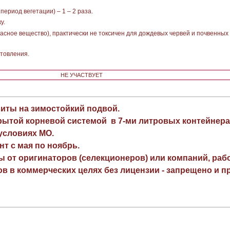
период вегетации) – 1 – 2 раза.
у.
асное вещество), практически не токсичен для дождевых червей и почвенных
отовления.
НЕ УЧАСТВУЕТ
виты на зимостойкий подвой.
рытой корневой системой в 7-ми литровых контейнера
 условиях МО.
нт с мая по ноябрь.
ы от оригинаторов (селекционеров) или компаний, раб
в в коммерческих целях без лицензии - запрещено и пр