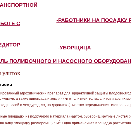
РАНСПОРТНОЙ
-РАБОТНИКИ НА ПОСАДКУ 
АБОТЕ С
ПЕДИТОР
-УБОРЩИЦА
ЕЛЬ ПОЛИВОЧНОГО И НАСОСНОГО ОБОРУДОВА
и улиток
аличии
ированный агрохимический препарат для эффективной защиты плодово-яго
культур, а также винограда и земляники от слизней, голых улиток и других м
в один слой в междурядьях, на дорожках (в местах передвижения, скопления
ые площадки из подручного материала (картон, рубероид, крупные листья р
2
) на одну площадку размером 0,25 м
Одна приманочная площадка рассчитана
.