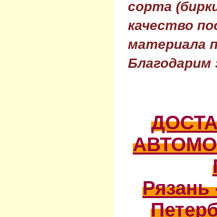
сорта (бирки
качество по
материала п
Благодарим 
ДОСТ
АВТОМО
Рязань 
Петерб