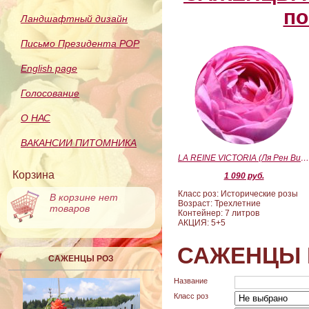
по
Ландшафтный дизайн
Письмо Президента РОР
English page
Голосование
О НАС
ВАКАНСИИ ПИТОМНИКА
LA REINE VICTORIA (Ля Рен Виктория
Корзина
1 090 руб.
Класс роз: Исторические розы
В корзине нет
Возраст: Трехлетние
товаров
Контейнер: 7 литров
АКЦИЯ: 5+5
САЖЕНЦЫ 
САЖЕНЦЫ РОЗ
Название
Класс роз