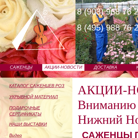
8 (903) 968 76 
8 (495) 988 76 
САЖЕНЦЫ
АКЦИИ-НОВОСТИ
ДОСТАВКА
ПИТОМНИКА
АКЦИИ-Н
КАТАЛОГ САЖЕНЦЕВ РОЗ
УКРЫВНОЙ МАТЕРИАЛ
Вниманию 
ПОДАРОЧНЫЕ
СЕРТИФИКАТЫ
Нижний Но
НАШИ ВЫСТАВКИ
САЖЕНЦЫ П
Видео