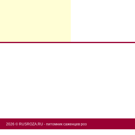
2026 © RUSROZA.RU - питомник саженцев роз
(495) 988-76-24 Моск