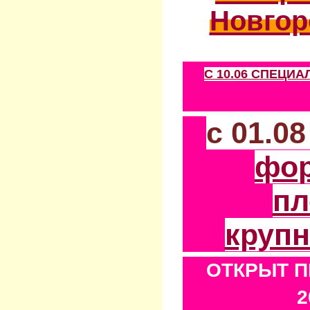
Новгор
С 10.06 СПЕЦИ
с 01.0
фо
пл
круп
ОТКРЫТ П
2