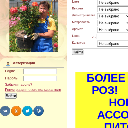
Цвет
Высота
Диаметр цветка
Махровость
Аромат
Цена
от:
Культура
Авторизация
Login:
БОЛЕЕ 
Пароль:
Забыли пароль?
РОЗ! 
Регистрация нового пользователя
НО
АСС
Share
Share
Share
Share
ПИТ