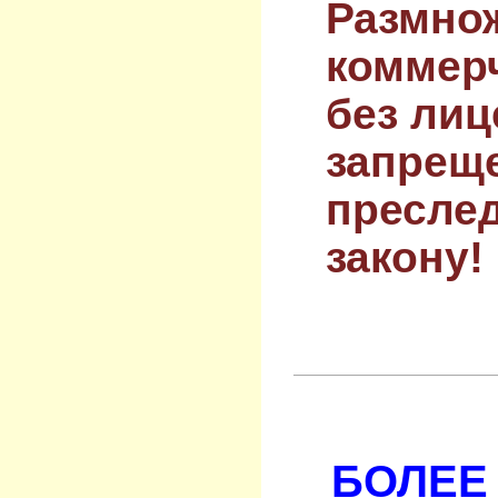
Размнож
коммер
без лиц
запрещ
преслед
закону!
БОЛЕЕ 