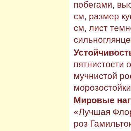
побегами, вы
см, размер ку
см, лист темн
сильноглянце
Устойчивост
пятнистости о
мучнистой ро
морозостойки
Мировые на
«Лучшая Флор
роз Гамильто