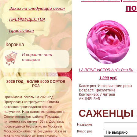
по
Заказ на следующий сезон
ПРЕИМУЩЕСТВА
Прайс-лист
Корзина
В корзине нет
товаров
LA REINE VICTORIA (Ля Рен Виктория
1 090 руб.
2026 ГОД - БОЛЕЕ 5000 СОРТОВ
РОЗ
Класс роз: Исторические розы
Возраст: Трехлетние
Контейнер: 7 литров
Принимаем заказы на 2026 год.
АКЦИЯ: 5+5
Предоплаты не требуется*. Оплата
саженцев производится при их
САЖЕНЦЫ 
получении. Наш питомник находится в
Солнечногорском районе. Площадь
питомника составляет 38 га. Доставка
Название
производится бесплатно по Москве и
Московской области (не далее 30 км от
Класс роз
МКАД) при заказе от 10000 рублей.