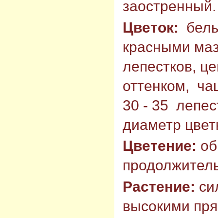
заостренный.
Цветок:
белы
красными маз
лепестков, ц
оттенком, ча
30 - 35 лепе
диаметр цветк
Цветение:
об
продолжитель
Растение:
си
высокими пр