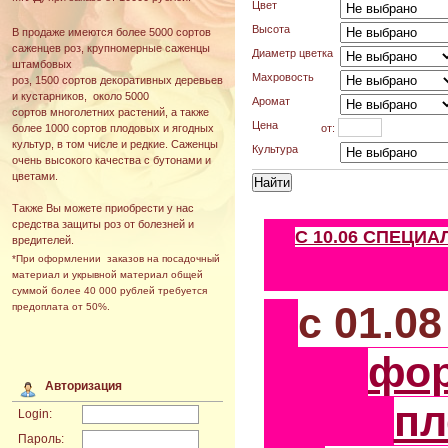
Цвет
Высота
В продаже имеются более 5000 сортов
саженцев роз, крупномерные саженцы
Диаметр цветка
штамбовых
Махровость
роз, 1500 сортов декоративных деревьев
и кустарников, около 5000
Аромат
сортов многолетних растений, а также
Цена
от:
более 1000 сортов плодовых и ягодных
культур, в том числе и редкие. Саженцы
Культура
очень высокого качества с бутонами и
цветами.
Также Вы можете приобрести у нас
средства защиты роз от болезней и
С 10.06 СПЕЦИ
вредителей.
*При оформлении заказов на посадочный
материал и укрывной материал общей
суммой более 40 000 рублей требуется
с 01.0
предоплата от 50%.
фо
Авторизация
пл
Login:
Пароль: