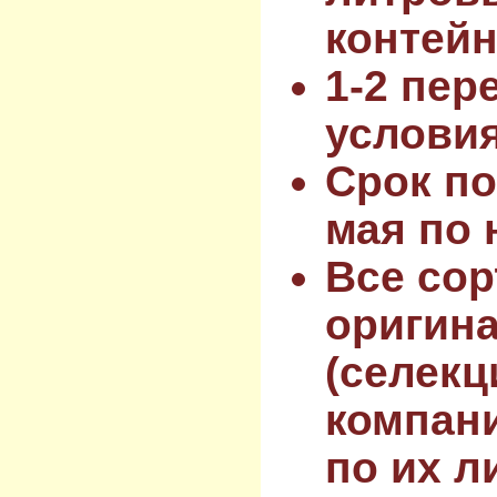
контейн
1-2 пер
услови
Срок по
мая по 
Все сор
оригин
(селекц
компан
по их л