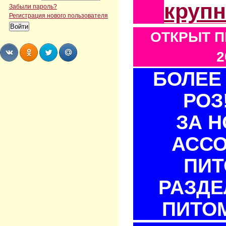
круп
Забыли пароль?
Регистрация нового пользователя
ОТКРЫТ П
2
БОЛЕЕ 
Share
Share
Share
Share
РОЗ
ЗА 
АСС
ПИТ
РАЗДЕ
ПИТОМ