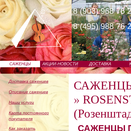
8 (903) 968 76 
8 (495) 988 76 
САЖЕНЦЫ
АКЦИИ-НОВОСТИ
ДОСТАВКА
ПИТОМНИКА
САЖЕНЦ
Доставка саженцев
Описание саженцев
»
ROSENS
Наши услуги
(Розеншта
Карта постоянного
покупателя
САЖЕНЦЫ П
Как заказать