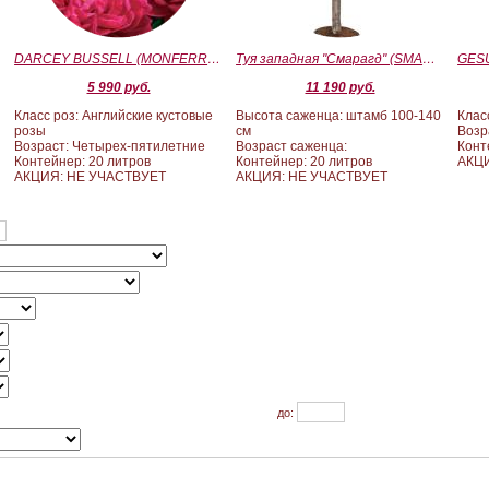
)
DARCEY BUSSELL (MONFERRATO) (Дарси Басл)
Туя западная "Смарагд" (SMARAGD) ШТАМБ 100-140
5 990 руб.
11 190 руб.
Класс роз: Английские кустовые
Высота саженца: штамб 100-140
Клас
розы
см
Возр
Возраст: Четырех-пятилетние
Возраст саженца:
Конт
Контейнер: 20 литров
Контейнер: 20 литров
АКЦ
АКЦИЯ: НЕ УЧАСТВУЕТ
АКЦИЯ: НЕ УЧАСТВУЕТ
до: