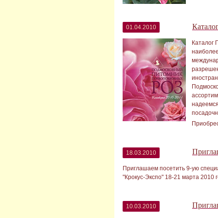
Катало
01.04.2010
Каталог 
наиболее
междунар
разрешен
иностран
Подмоско
ассортим
надеемся
посадочн
Приобрест
Пригла
18.03.2010
Приглашаем посетить 9-ую специ
"Крокус-Экспо" 18-21 марта 2010 го
Пригла
10.03.2010