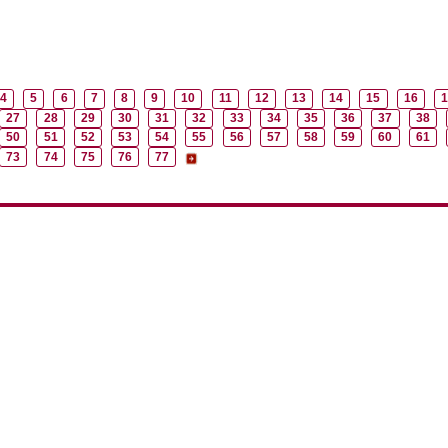
4
5
6
7
8
9
10
11
12
13
14
15
16
1
27
28
29
30
31
32
33
34
35
36
37
38
50
51
52
53
54
55
56
57
58
59
60
61
73
74
75
76
77