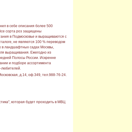
нил в себе описания более 500
Все сорта роз защищены
ания в Подмосковье и выращиваются с
аталоге, не являются 100 % переводом
х в ландшафтных садах Москвы,
 для выращивания. Ежегодно из
редней Полосы России. Искренне
ании и подборе ассортимента
в-любителей.
сковская, д.14, оф.349, тел.988-76-24.
ика", которая будет проходить в МВЦ