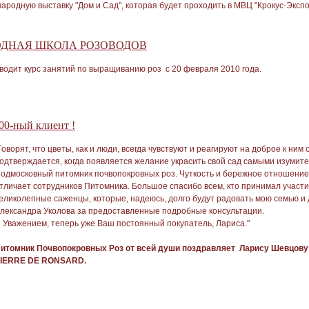
одную выставку "Дом и Сад", которая будет проходить в МВЦ "Крокус-Экспо" 
ОДНАЯ ШКОЛА РОЗОВОДОВ
водит курс занятий по выращиванию роз c 20 февраля 2010 года.
00-ный клиент !
Говорят, что цветы, как и люди, всегда чувствуют и реагируют на доброе к ни
одтверждается, когда появляется желание украсить свой сад самыми изумит
одмосковный питомник почвопокровных роз. Чуткость и бережное отношение, ка
тличает сотрудников Питомника. Большое спасибо всем, кто принимал участи
еликолепные саженцы, которые, надеюсь, долго будут радовать мою семью и 
лександра Уколова за предоставленные подробные консультации.
 Уважением, теперь уже Ваш постоянный покупатель, Лариса."
итомник Почвопокровных Роз от всей души поздравляет Ларису Шевцову 
IERRE DE RONSARD.