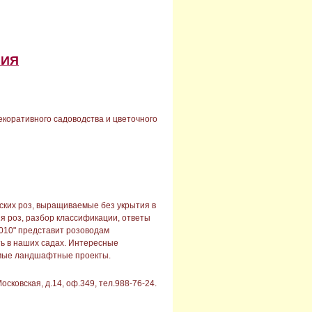
НИЯ
екоративного садоводства и цветочного
ских роз, выращиваемые без укрытия в
я роз, разбор классификации, ответы
2010" представит розоводам
ь в наших садах. Интересные
римые ландшафтные проекты.
сковская, д.14, оф.349, тел.988-76-24.