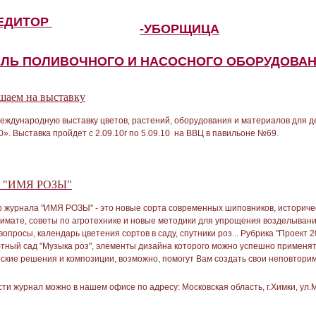
ПЕДИТОР
-УБОРЩИЦА
ЕЛЬ ПОЛИВОЧНОГО И НАСОСНОГО ОБОРУДОВА
шаем на выставку
еждународную выставку цветов, растений, оборудования и материалов для д
 Выставка пройдет с 2.09.10г по 5.09.10 на ВВЦ в павильоне №69.
л "ИМЯ РОЗЫ"
р журнала "ИМЯ РОЗЫ" - это новые сорта современных шиповников, историче
имате, советы по агротехнике и новые методики для упрощения возделывани
вопросы, календарь цветения сортов в саду, спутники роз... Рубрика "Проект 
ный сад "Музыка роз", элементы дизайна которого можно успешно применят
ские решения и композиции, возможно, помогут Вам создать свои неповто
ти журнал можно в нашем офисе по адресу: Московская область, г.Химки, ул.Мо