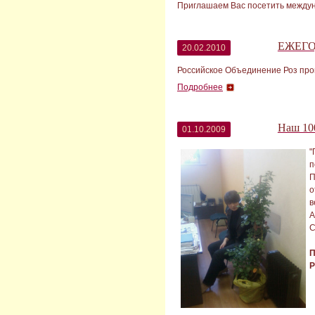
Приглашаем Вас посетить междунар
ЕЖЕГ
20.02.2010
Российское Объединение Роз про
Подробнее
Наш 10
01.10.2009
"
п
П
о
в
А
С
П
P