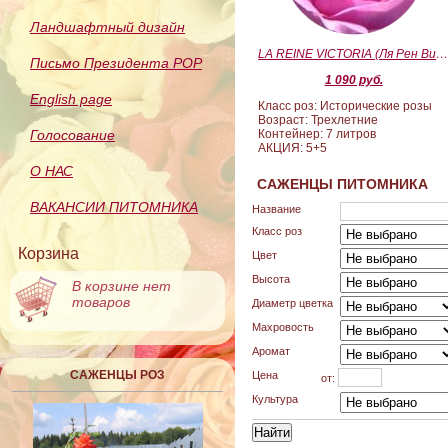
Ландшафтный дизайн
LA REINE VICTORIA (Ля Рен Виктория
Письмо Президента РОР
1 090 руб.
English page
Класс роз: Исторические розы
Возраст: Трехлетние
Голосование
Контейнер: 7 литров
АКЦИЯ: 5+5
О НАС
САЖЕНЦЫ ПИТОМНИКА
ВАКАНСИИ ПИТОМНИКА
Название
Класс роз
Корзина
Цвет
Высота
В корзине нет
товаров
Диаметр цветка
Махровость
Аромат
САЖЕНЦЫ РОЗ
Цена
от:
Культура