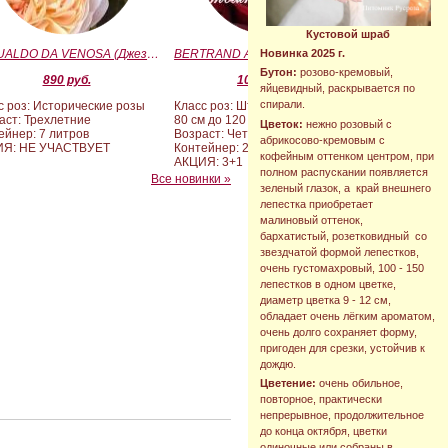
Кустовой шраб
GESUALDO DA VENOSA (Джезуальдо Ди Веноза)
BERTRAND AMOUSSOU (Бертран Амуссу)
Новинка 2025 г.
Бутон:
розово-кремовый,
890 руб.
10 000 руб.
яйцевидный, раскрывается по
спирали.
с роз: Исторические розы
Класс роз: Штамбовые формы от
аст: Трехлетние
80 см до 120 см
Цветок:
нежно розовый с
ейнер: 7 литров
Возраст: Четырех-пятилетние
абрикосово-кремовым с
ИЯ: НЕ УЧАСТВУЕТ
Контейнер: 20 литров
кофейным оттенком центром, при
АКЦИЯ: 3+1
полном распускании появляется
Все новинки »
зеленый глазок, а край внешнего
лепестка приобретает
малиновый оттенок,
бархатистый, розетковидный со
звездчатой формой лепестков,
очень густомахровый, 100 - 150
лепестков в одном цветке,
диаметр цветка 9 - 12 см,
обладает очень лёгким ароматом,
очень долго сохраняет форму,
пригоден для срезки, устойчив к
дождю.
Цветение:
очень обильное,
повторное, практически
непрерывное, продолжительное
до конца октября, цветки
одиночные или собраны в