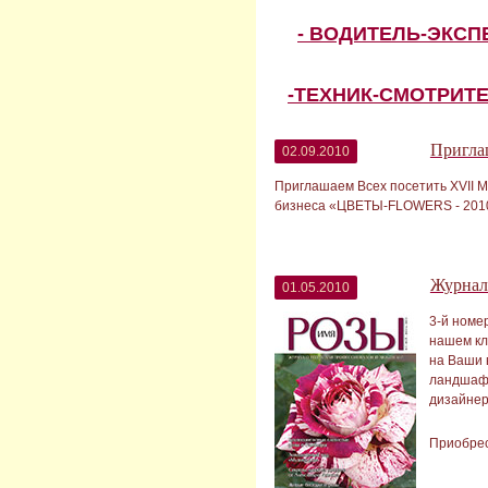
- ВОДИТЕЛЬ-ЭКС
-ТЕХНИК-СМОТРИТ
Пригла
02.09.2010
Приглашаем Всех посетить XVII М
бизнеса «ЦВЕТЫ-FLOWERS - 2010».
Журна
01.05.2010
3-й номе
нашем кл
на Ваши 
ландшафт
дизайнер
Приобрес