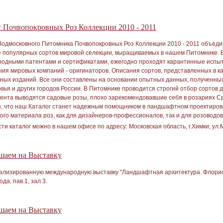
г Почвопокровных Роз Коллекции 2010 - 2011
Подмосковного Питомника Почвопокровных Роз Коллекции 2010 - 2011 объеди
 популярных сортов мировой селекции, выращиваемых в нашем Питомнике. 
одными патентами и сертификатами, ежегодно проходят карантинные испыт
ия мировых компаний - оригинаторов. Описания сортов, представленных в к
ных изданий. Все они составлены на основании опытных данных, полученны
вья и других городов России. В Питомнике проводится строгий отбор сортов
ента выводятся садовые розы, плохо зарекомендовавшие себя в розариях С
, что наш Каталог станет надежным помощником в ландшафтном проектиров
ого материала роз, как для дизайнеров-профессионалов, так и для розоводо
и каталог можно в нашем офисе по адресу: Московская область, г.Химки, ул.Мо
шаем на Выставку
ализированную международную выставку "Ландшафтная архитектура. Флорист
да, пав.1, зал 3.
шаем на Выставку