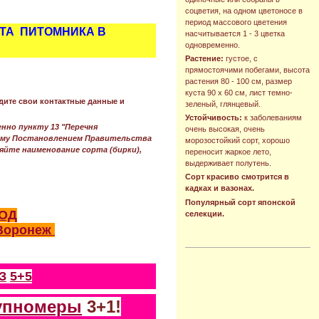
соцветия, на одном цветоносе в
период массового цветения
НТА ПИТОМНИКА В
насчитывается 1 - 3 цветка
одновременно.
Растение:
густое, с
прямостоячими побегами, высота
растения 80 - 100 см, размер
куста 90 х 60 см, лист темно-
дите свои контактные данные и
зеленый, глянцевый.
Устойчивость:
к заболеваниям
нно пункту 13 "Перечня
очень высокая, очень
ному Постановлением Правительства
морозостойкий сорт, хорошо
ряйте наименование сорта (бирки),
переносит жаркое лето,
выдерживает полутень.
Сорт красиво смотрится в
кадках и вазонах.
Популярный сорт японской
ОД
селекции.
- Воронеж
З
5+5
упномеры
3+1!