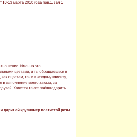
10-13 марта 2010 года пав.1, зал 1
м отношение. Именно это
ельными цветами, и ты обращаешься в
к к цветам, так и к каждому клиенту,
е в выполнение моего заказа, за
друзей. Хочется также поблагодарить
и дарит ей крупномер плетистой розы