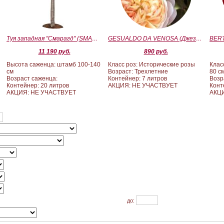
Туя западная "Смарагд" (SMARAGD) ШТАМБ 100-140
GESUALDO DA VENOSA (Джезуальдо Ди Веноза)
11 190 руб.
890 руб.
Высота саженца: штамб 100-140
Класс роз: Исторические розы
Клас
см
Возраст: Трехлетние
80 с
Возраст саженца:
Контейнер: 7 литров
Возр
Контейнер: 20 литров
АКЦИЯ: НЕ УЧАСТВУЕТ
Конт
АКЦИЯ: НЕ УЧАСТВУЕТ
АКЦИ
до: