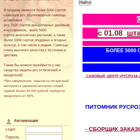
В продаже имеются более 5000 сортов
саженцев роз, крупномерные саженцы
штамбовых
роз, 1500 сортов декоративных деревьев
и кустарников, около 5000
с 01.08
шт
сортов многолетних растений, а также
более 1000 сортов плодовых и ягодных
культур, в том числе и редкие. Саженцы
БОЛЕЕ 5000
очень высокого качества с бутонами и
цветами.
Также Вы можете приобрести у нас
средства защиты роз от болезней и
вредителей.
САДОВЫЙ ЦЕНТР «РУСРОЗА-АВТ
*При оформлении заказов на посадочный
материал и укрывной материал общей
суммой более 40 000 рублей требуется
предоплата от 50%.
ПИТОМНИК РУСРОЗ
Авторизация
- СБОРЩИК ЗАКА
Login:
Пароль: