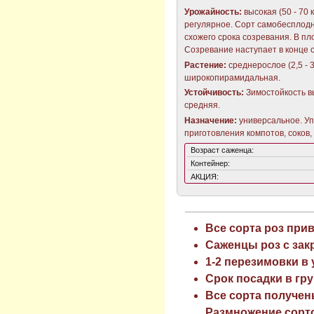
Урожайность:
высокая (50 - 70 
регулярное. Сорт самобесплод
схожего срока созревания. В пл
Созревание наступает в конце 
Растение:
среднерослое (2,5 - 
широкопирамидальная.
Устойчивость:
Зимостойкость в
средняя.
Назначение:
универсальное. Уп
приготовления компотов, соков,
Возраст саженца:
Контейнер:
АКЦИЯ:
Все сорта роз при
Саженцы роз с зак
1-2 перезимовки в
Срок посадки в гру
Все сорта получен
Размножение сорто