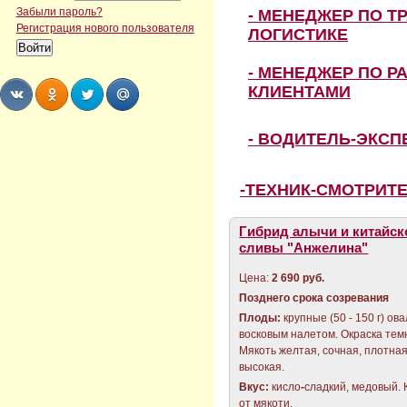
Забыли пароль?
- МЕНЕДЖЕР ПО Т
Регистрация нового пользователя
ЛОГИСТИКЕ
- МЕНЕДЖЕР ПО Р
КЛИЕНТАМИ
Share
Share
Share
Share
- ВОДИТЕЛЬ-ЭКС
-ТЕХНИК-СМОТРИТ
Гибрид алычи и китайск
сливы "Анжелина"
Цена:
2 690 руб.
Позднего срока созревания
Плоды:
крупные (50 - 150 г) о
восковым налетом. Окраска те
Мякоть желтая, сочная, плотная
высокая.
Вкус:
кисло
-
сладкий, медовый. 
от мякоти.