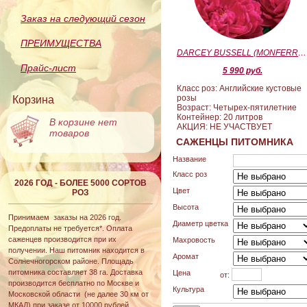
Заказ на следующий сезон
ПРЕИМУЩЕСТВА
DARCEY BUSSELL (MONFERRATO) (Дарси Басл)
Прайс-лист
5 990 руб.
Класс роз: Английские кустовые
розы
Корзина
Возраст: Четырех-пятилетние
Контейнер: 20 литров
В корзине нет
АКЦИЯ: НЕ УЧАСТВУЕТ
товаров
САЖЕНЦЫ ПИТОМНИКА
Название
Класс роз
2026 ГОД - БОЛЕЕ 5000 СОРТОВ
Цвет
РОЗ
Высота
Принимаем заказы на 2026 год.
Диаметр цветка
Предоплаты не требуется*. Оплата
саженцев производится при их
Махровость
получении. Наш питомник находится в
Аромат
Солнечногорском районе. Площадь
питомника составляет 38 га. Доставка
Цена
от:
производится бесплатно по Москве и
Культура
Московской области (не далее 30 км от
МКАД) при заказе от 10000 рублей.