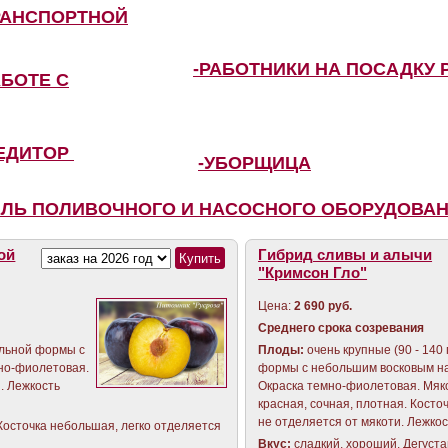
РАНСПОРТНОЙ
-РАБОТНИКИ НА ПОСАДКУ 
АБОТЕ С
ПЕДИТОР
-УБОРЩИЦА
ЕЛЬ ПОЛИВОЧНОГО И НАСОСНОГО ОБОРУДОВА
ой
Гибрид сливы и алычи
"Кримсон Гло"
Цена:
2 690 руб.
Среднего срока созревания
вальной формы с
Плоды:
очень
крупные (90 - 140 
мно-фиолетовая.
формы с небольшим восковым н
. Лежкость
Окраска темно-фиолетовая. Мяк
красная, сочная, плотная. Косто
не отделяется от мякоти. Лежкос
Косточка небольшая, легко отделяется
Вкус:
сладкий, хороший. Дегуста