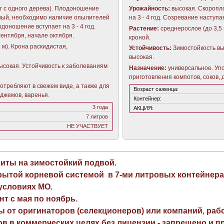
кг с одного дерева). Плодоношение
Урожайность:
высокая. Скоропл
ный, необходимо наличие опылителей
на 3 - 4 год. Созревание наступа
одоношение вступает на 3 - 4 год.
Растение:
среднерослое (до 3,5 
сентября, начале октября.
кроной.
3 м). Крона раскидистая,
Устойчивость:
Зимостойкость вы
высокая.
ысокая. Устойчивость к заболеваниям
Назначение:
универсальное. Упо
приготовления компотов, соков, 
отребляют в свежем виде, а также для
Возраст саженца:
 джемов, варенья.
Контейнер:
3 года
АКЦИЯ:
7 литров
НЕ УЧАСТВУЕТ
виты на зимостойкий подвой.
рытой корневой системой в 7-ми литровых контейнера
 условиях МО.
нт с мая по ноябрь.
ы от оригинаторов (селекционеров) или компаний, раб
в в коммерческих целях без лицензии - запрещено и пр