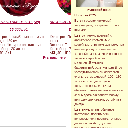
Кустовой шраб
Новинка 2025 г.
Бутон:
розово-кремовый,
BERTRAND AMOUSSOU (Бертран Амуссу)
ANDROMEDA (BARAND) (Андромеда)
яйцевидный, раскрывается по
10 000 руб.
2 090 руб.
спирали.
Цветок:
нежно розовый с
с роз: Штамбовые формы от
Класс роз: Почвопокровные
абрикосово-кремовым с
м до 120 см
розы
кофейным оттенком центром, при
аст: Четырех-пятилетние
Возраст: Трехлетние
ейнер: 20 литров
Контейнер: 7 литров
полном распускании появляется
Я: 3+1
АКЦИЯ: НЕ УЧАСТВУЕТ
зеленый глазок, а край внешнего
Все новинки »
лепестка приобретает
малиновый оттенок,
бархатистый, розетковидный со
звездчатой формой лепестков,
очень густомахровый, 100 - 150
лепестков в одном цветке,
диаметр цветка 9 - 12 см,
обладает очень лёгким ароматом,
очень долго сохраняет форму,
пригоден для срезки, устойчив к
дождю.
Цветение:
очень обильное,
повторное, практически
непрерывное, продолжительное
до конца октября, цветки
одиночные или собраны в