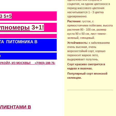
соцветия, на одном цветоносе в
период массового цветения
насчитывается 1 - 3 цветка
З
5+5
одновременно.
Растение:
густое, с
упномеры
3+1!
прямостоячими побегами, высота
растения 80 - 100 см, размер
куста 90 х 60 см, лист темно-
зеленый, глянцевый.
ТА ПИТОМНИКА В
Устойчивость:
к заболеваниям
очень высокая, очень
морозостойкий сорт, хорошо
переносит жаркое лето,
О
выдерживает полутень.
КОЙЛ, ИЗ МОСКВЫ! +7(903)-188-76-
Сорт красиво смотрится в
кадках и вазонах.
Популярный сорт японской
селекции.
КЛИЕНТАМИ В