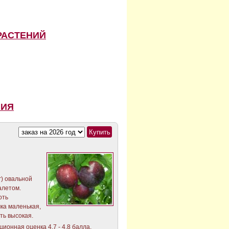
РАСТЕНИЙ
НИЯ
г) овальной
алетом.
оть
чка маленькая,
ть высокая.
ционная оценка 4,7 - 4,8 балла.