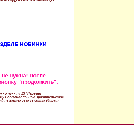
АЗДЕЛЕ НОВИНКИ
 не нужна! После
кнопку "продолжить".
нно пункту 13 "Перечня
ному Постановлением Правительства
ряйте наименование сорта (бирки),