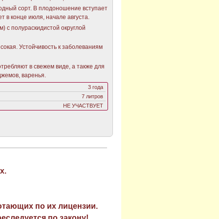
одный сорт. В плодоношение вступает
ет в конце июля, начале августа.
м) с полураскидистой округлой
сокая. Устойчивость к заболеваниям
требляют в свежем виде, а также для
джемов, варенья.
3 года
7 литров
НЕ УЧАСТВУЕТ
х.
отающих по их лицензии.
еследуется по закону!