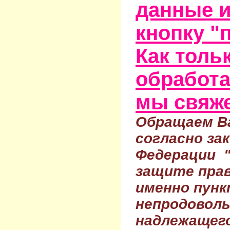
данные и
кнопку "
Как тольк
обработа
мы свяже
Обращаем Ва
согласно за
Федерации 
защите прав
именно пунк
непродовол
надлежащего