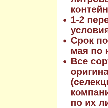
контейн
1-2 пер
услови
Срок по
мая по 
Все сор
оригин
(селекц
компан
по их л