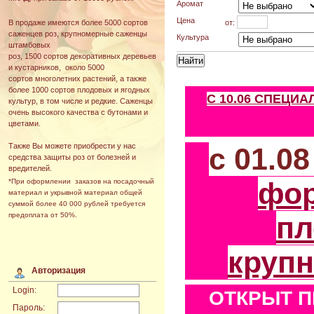
Аромат
Цена
от:
В продаже имеются более 5000 сортов
саженцев роз, крупномерные саженцы
Культура
штамбовых
роз, 1500 сортов декоративных деревьев
и кустарников, около 5000
сортов многолетних растений, а также
более 1000 сортов плодовых и ягодных
С 10.06 СПЕЦИ
культур, в том числе и редкие. Саженцы
очень высокого качества с бутонами и
цветами.
Также Вы можете приобрести у нас
с 01.0
средства защиты роз от болезней и
вредителей.
фо
*При оформлении заказов на посадочный
материал и укрывной материал общей
суммой более 40 000 рублей требуется
пл
предоплата от 50%.
круп
Авторизация
Login:
ОТКРЫТ П
Пароль: