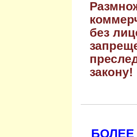
Размнож
коммер
без лиц
запрещ
преслед
закону!
БОЛЕЕ 