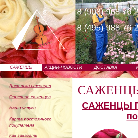
8 (903) 968 76 
8 (495) 988 76 
САЖЕНЦЫ
АКЦИИ-НОВОСТИ
ДОСТАВКА
ПИТОМНИКА
САЖЕНЦ
Доставка саженцев
Описание саженцев
САЖЕНЦЫ П
Наши услуги
по
Карта постоянного
покупателя
Как заказать