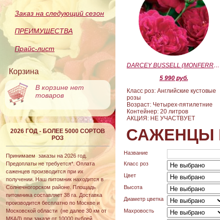
Заказ на следующий сезон
ПРЕИМУЩЕСТВА
Прайс-лист
DARCEY BUSSELL (MONFERRATO) (Дарси Басл)
Корзина
5 990 руб.
В корзине нет
Класс роз: Английские кустовые
товаров
розы
Возраст: Четырех-пятилетние
Контейнер: 20 литров
АКЦИЯ: НЕ УЧАСТВУЕТ
САЖЕНЦЫ 
2026 ГОД - БОЛЕЕ 5000 СОРТОВ
РОЗ
Название
Принимаем заказы на 2026 год.
Предоплаты не требуется*. Оплата
Класс роз
саженцев производится при их
Цвет
получении. Наш питомник находится в
Солнечногорском районе. Площадь
Высота
питомника составляет 38 га. Доставка
Диаметр цветка
производится бесплатно по Москве и
Московской области (не далее 30 км от
Махровость
МКАД) при заказе от 10000 рублей.