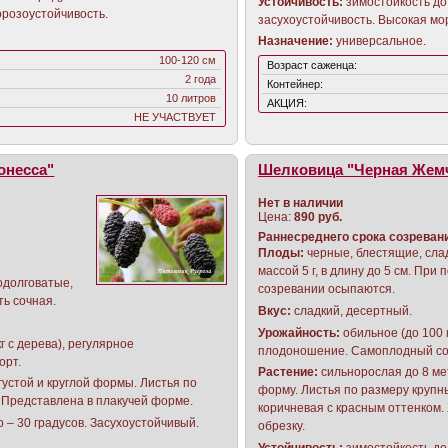
Устойчивость:
зимостойкость до 
орозоустойчивость.
засухоустойчивость. Высокая мо
Назначение:
универсальное.
100-120 см
Возраст саженца:
2 года
Контейнер:
10 литров
АКЦИЯ:
НЕ УЧАСТВУЕТ
онесса"
Шелковица "Черная Жем
Нет в наличии
Цена:
890 руб.
Раннесреднего срока созреван
Плоды
:
черные, блестящие, слад
массой 5 г, в длину до 5 см. При
одолговатые,
созревании осыпаются.
оть сочная.
Вкус:
сладкий, десертный.
Урожайность:
обильное (до 100 к
г с дерева), регулярное
плодоношение. Самоплодный со
орт.
Растение:
сильнорослая до 8 ме
 густой и круглой формы. Листья по
форму. Листья по размеру крупны
. Представлена в плакучей форме.
коричневая с красным оттенко
о – 30 градусов. Засухоустойчивый.
обрезку.
Устойчивость:
зимостойкость до 