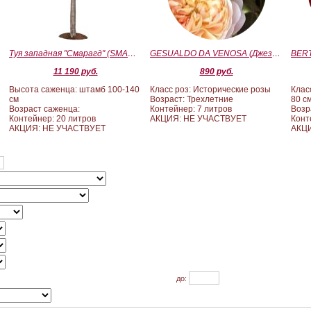
Туя западная "Смарагд" (SMARAGD) ШТАМБ 100-140
GESUALDO DA VENOSA (Джезуальдо Ди Веноза)
11 190 руб.
890 руб.
Высота саженца: штамб 100-140
Класс роз: Исторические розы
Клас
см
Возраст: Трехлетние
80 с
Возраст саженца:
Контейнер: 7 литров
Возр
Контейнер: 20 литров
АКЦИЯ: НЕ УЧАСТВУЕТ
Конт
АКЦИЯ: НЕ УЧАСТВУЕТ
АКЦИ
до: