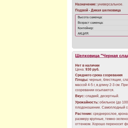
Назначение:
универсальное.
Подвой - Дикая шелковица
Высота саженца:
Возраст саженца:
Контейнер:
АКЦИЯ:
Шелковица "Черная сла
Нет в наличии
Цена:
930 руб.
Среднего срока созревания
Плоды
:
черные, блестящие, сла
массой 4-5 г, в длину 2-3 см. Пр
созревании осыпаются.
Вкус:
сладкий, десертный.
Урожайность:
обильное (до 100 
плодоношение. Самоплодный с
Растение:
среднерослое, крона
размеру крупные, темно-зелено
оттенком. Хорошо переносит ф