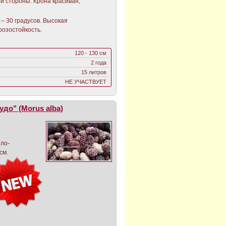
й стороны. Крона красивая,
– 30 градусов. Высокая
розостойкость.
120 - 130 см
2 года
15 литров
НЕ УЧАСТВУЕТ
до" (Morus alba)
тло-
 см.