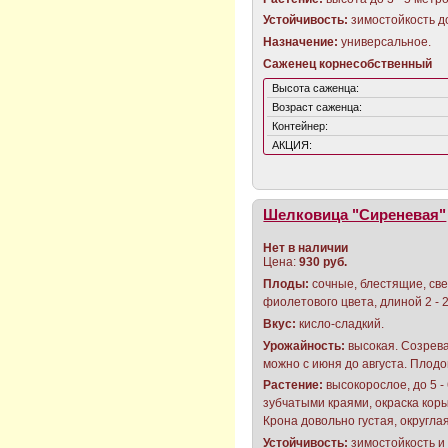
Устойчивость:
зимостойкость до
Назначение:
универсальное.
Саженец корнесобственный
Высота саженца:
Возраст саженца:
Контейнер:
АКЦИЯ:
Шелковица "Сиреневая"
Нет в наличии
Цена:
930 руб.
Плоды:
сочные, блестящие, све
фиолетового цвета, длиной 2 - 2
Вкус:
кисло-сладкий.
Урожайность:
высокая. Созрев
можно с июня до августа. Плодон
Растение:
высокорослое, до 5 -
зубчатыми краями, окраска кор
Крона довольно густая, округла
Устойчивость:
зимостойкость и