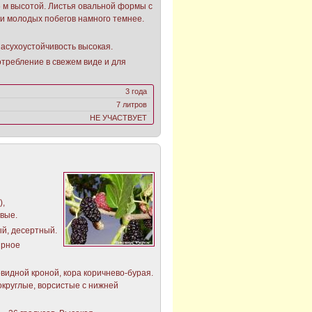
6 м высотой. Листья овальной формы с
 и молодых побегов намного темнее.
.
засухоустойчивость высокая.
требление в свежем виде и для
3 года
7 литров
НЕ УЧАСТВУЕТ
),
вые.
й, десертный.
ярное
видной кроной, кора коричнево-бурая.
круглые, ворсистые с нижней