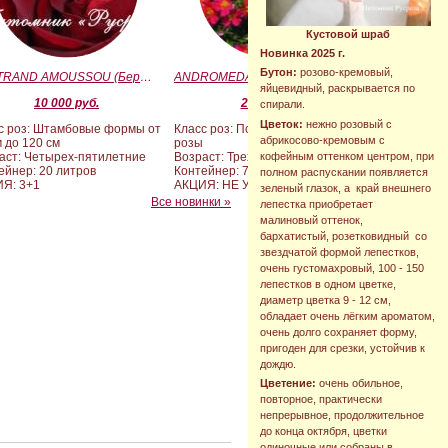
Кустовой шраб
Новинка 2025 г.
Бутон:
розово-кремовый,
BERTRAND AMOUSSOU (Бертран Амуссу)
ANDROMEDA (BARAND) (Андромеда)
яйцевидный, раскрывается по
10 000 руб.
2 090 руб.
спирали.
Цветок:
нежно розовый с
с роз: Штамбовые формы от
Класс роз: Почвопокровные
абрикосово-кремовым с
м до 120 см
розы
кофейным оттенком центром, при
аст: Четырех-пятилетние
Возраст: Трехлетние
ейнер: 20 литров
Контейнер: 7 литров
полном распускании появляется
Я: 3+1
АКЦИЯ: НЕ УЧАСТВУЕТ
зеленый глазок, а край внешнего
Все новинки »
лепестка приобретает
малиновый оттенок,
бархатистый, розетковидный со
звездчатой формой лепестков,
очень густомахровый, 100 - 150
лепестков в одном цветке,
диаметр цветка 9 - 12 см,
обладает очень лёгким ароматом,
очень долго сохраняет форму,
пригоден для срезки, устойчив к
дождю.
Цветение:
очень обильное,
повторное, практически
непрерывное, продолжительное
до конца октября, цветки
одиночные или собраны в