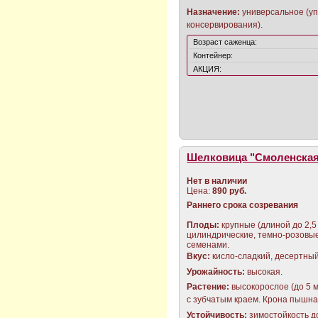
Назначение:
универсальное (уп
консервирования).
Возраст саженца:
Контейнер:
АКЦИЯ:
Шелковица "Смоленская
Нет в наличии
Цена:
890 руб.
Раннего срока созревания
Плоды:
крупные (длиной до 2,5 
цилиндрические, темно-розовые
семенами.
Вкус
:
кисло-сладкий, десертный
Урожайность:
высокая.
Растение
:
высокорослое (до 5 
с зубчатым краем. Крона пышна
Устойчивость:
зимостойкость до