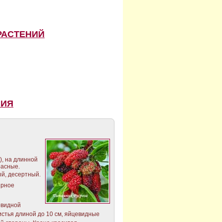
РАСТЕНИЙ
НИЯ
), на длинной
расные.
й, десертный.
ярное
овидной
истья длиной до 10 см, яйцевидные