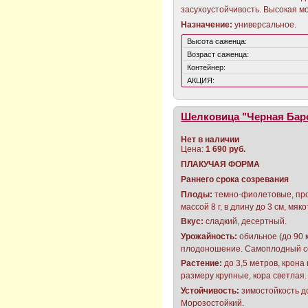
засухоустойчивость. Высокая м
Назначение
:
универсальное.
Высота саженца:
Возраст саженца:
Контейнер:
АКЦИЯ:
Шелковица "Черная Бар
Нет в наличии
Цена:
1 690 руб.
ПЛАКУЧАЯ ФОРМА
Раннего срока созревания
Плоды:
темно-фиолетовые, пр
массой 8 г, в длину до 3 см, мяк
Вкус:
сладкий, десертный.
Урожайность:
обильное (до 90 к
плодоношение. Самоплодный с
Растение:
до 3,5 метров, крона
размеру крупные, кора светлая
Устойчивость:
зимостойкость д
Морозостойкий.