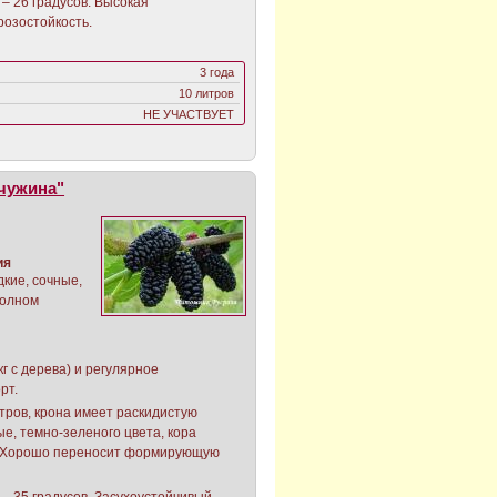
– 26 градусов. Высокая
розостойкость.
3 года
10 литров
НЕ УЧАСТВУЕТ
чужина"
ия
кие, сочные,
 полном
г с дерева) и регулярное
рт.
тров, крона имеет раскидистую
е, темно-зеленого цвета, кора
м. Хорошо переносит формирующую
– 35 градусов. Засухоустойчивый.