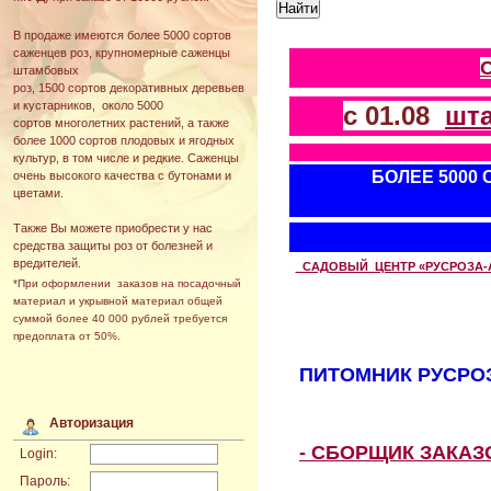
В продаже имеются более 5000 сортов
саженцев роз, крупномерные саженцы
штамбовых
роз, 1500 сортов декоративных деревьев
и кустарников, около 5000
с 01.08
шт
сортов многолетних растений, а также
более 1000 сортов плодовых и ягодных
культур, в том числе и редкие. Саженцы
БОЛЕЕ 5000
очень высокого качества с бутонами и
цветами.
Также Вы можете приобрести у нас
средства защиты роз от болезней и
вредителей.
САДОВЫЙ ЦЕНТР «РУСРОЗА-АВТ
*При оформлении заказов на посадочный
материал и укрывной материал общей
суммой более 40 000 рублей требуется
предоплата от 50%.
ПИТОМНИК РУСРОЗ
Авторизация
- СБОРЩИК ЗАКА
Login:
Пароль: