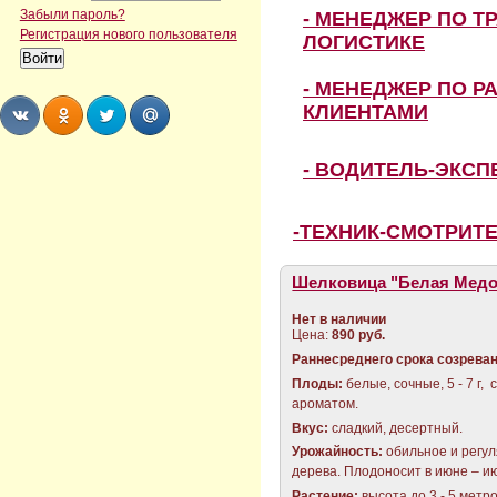
Забыли пароль?
- МЕНЕДЖЕР ПО Т
Регистрация нового пользователя
ЛОГИСТИКЕ
- МЕНЕДЖЕР ПО Р
КЛИЕНТАМИ
Share
Share
Share
Share
- ВОДИТЕЛЬ-ЭКС
-ТЕХНИК-СМОТРИТ
Шелковица "Белая Медо
Нет в наличии
Цена:
890 руб.
Раннесреднего срока созрева
Плоды
:
белые, сочные, 5 - 7 г,
ароматом.
Вкус:
сладкий, десертный.
Урожайность:
обильное и регул
дерева. Плодоносит в июне – и
Растение:
высота до 3 - 5 метр