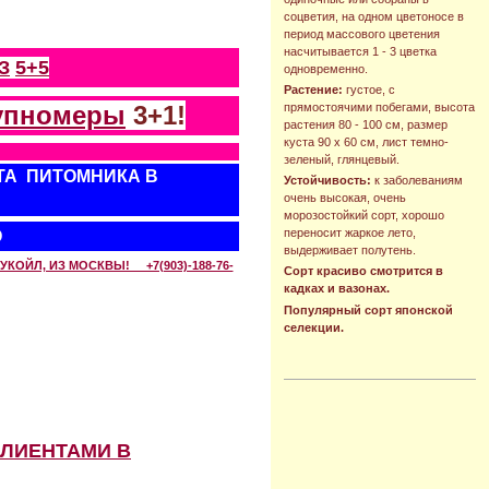
соцветия, на одном цветоносе в
период массового цветения
насчитывается 1 - 3 цветка
З
5+5
одновременно.
Растение:
густое, с
упномеры
3+1!
прямостоячими побегами, высота
растения 80 - 100 см, размер
куста 90 х 60 см, лист темно-
зеленый, глянцевый.
ТА ПИТОМНИКА В
Устойчивость:
к заболеваниям
очень высокая, очень
морозостойкий сорт, хорошо
переносит жаркое лето,
О
выдерживает полутень.
КОЙЛ, ИЗ МОСКВЫ! +7(903)-188-76-
Сорт красиво смотрится в
кадках и вазонах.
Популярный сорт японской
селекции.
КЛИЕНТАМИ В