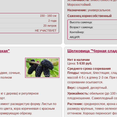
Морозостойкий.
Назначение:
универсальное.
Саженец корнесобственный
150 - 160 см
2 года
Высота саженца:
20 литров
Возраст саженца:
НЕ УЧАСТВУЕТ
Контейнер:
АКЦИЯ:
дкая"
Шелковица "Черная сла
Нет в наличии
Цена:
5 630 руб.
Среднего срока созревания
дкие, сочные,
Плоды
:
черные, блестящие, слад
и полном
массой 4-5 г, в длину 2-3 см. При
созревании осыпаются.
Вкус:
сладкий, десертный.
кг с дерева) и регулярное
Урожайность:
обильное (до 100 к
орт.
плодоношение. Самоплодный со
 имеет раскидистую форму. Листья по
Растение:
среднерослое, крона 
го цвета, кора коричневая с красным
размеру крупные, темно-зеленог
ормирующую обрезку.
оттенком. Хорошо переносит ф