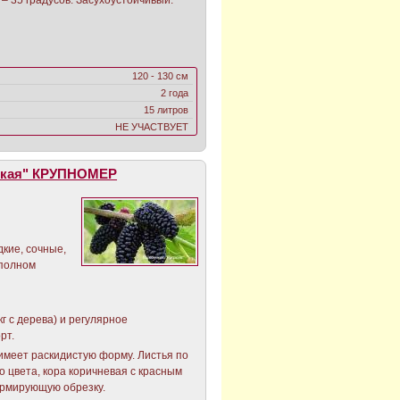
120 - 130 см
2 года
15 литров
НЕ УЧАСТВУЕТ
дкая" КРУПНОМЕР
кие, сочные,
 полном
г с дерева) и регулярное
рт.
имеет раскидистую форму. Листья по
о цвета, кора коричневая с красным
ормирующую обрезку.