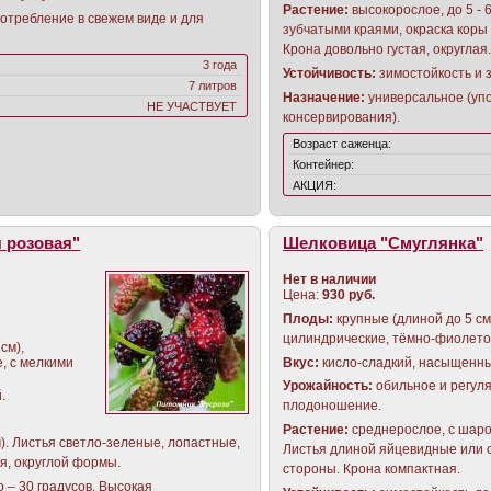
Растение:
высокорослое, до 5 - 
отребление в свежем виде и для
зубчатыми краями, окраска коры
Крона довольно густая, округлая
3 года
Устойчивость:
зимостойкость и 
7 литров
Назначение:
универсальное (упо
НЕ УЧАСТВУЕТ
консервирования).
Возраст саженца:
Контейнер:
АКЦИЯ:
 розовая"
Шелковица "Смуглянка"
Нет в наличии
Цена:
930 руб.
Плоды:
крупные (длиной до 5 см
цилиндрические, тёмно-фиолето
см),
Вкус:
кисло-сладкий, насыщенны
, с мелкими
Урожайность:
обильное и регул
.
плодоношение.
Растение:
среднерослое, с шаро
м). Листья светло-зеленые, лопастные,
Листья длиной яйцевидные или о
я, округлой формы.
стороны. Крона компактная.
 – 30 градусов. Высокая