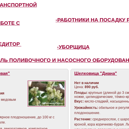
РАНСПОРТНОЙ
-РАБОТНИКИ НА ПОСАДКУ 
АБОТЕ С
ПЕДИТОР
-УБОРЩИЦА
ЕЛЬ ПОЛИВОЧНОГО И НАСОСНОГО ОБОРУДОВА
вая"
Шелковица "Диана"
Нет в наличии
Цена:
890 руб.
Плоды:
крупные (длиной до 3 см
ния
ножке, цилиндрические, тёмно-к
 с медовым
Вкус
:
кисло-сладкий, насыщенны
Урожайность:
обильное и регул
плодоношение.
ярное плодоношение, до 100 кг с
Растение
:
среднерослое, с шар
юле.
кроной, кора коричнево-бурая. Л
ов, декоративное, компактное.