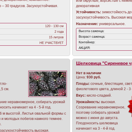
или округлые, ворсистые с нижне
декоративная
 – 30 градусов. Засухоустойчивая.
Устойчивость:
зимостойкость до 
засухоустойчивость. Высокая мо
Назначение
:
универсальное.
120 - 130 см
Высота саженца:
2 года
Возраст саженца:
15 литров
Контейнер:
НЕ УЧАСТВУЕТ
АКЦИЯ:
Шелковица "Сиреневое чу
Нет в наличии
Цена:
930 руб.
тло-
Плоды:
сочные, блестящие, све
,5 см.
фиолетового цвета, длиной 2 - 3
Вкус:
кисло-сладкий.
ание неравномерное, собирать урожай
Урожайность:
высокая.
осить начинает на 4 - 5-й год.
Созревание неравномерное,
поэтому собирать урожай
 6 м высотой. Листья овальной формы с
можно с июня до августа.
ы и молодых побегов намного темнее.
Плодоносить шелковица
я.
начинает на 3 - 4-й год.
 засухоустойчивость высокая.