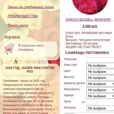
Заказ на следующий сезон
ПРЕИМУЩЕСТВА
DARCEY BUSSELL (MONFERRATO) (Дарси Басл)
Прайс-лист
5 990 руб.
Класс роз: Английские кустовые
розы
Корзина
Возраст: Четырех-пятилетние
Контейнер: 20 литров
В корзине нет
АКЦИЯ: НЕ УЧАСТВУЕТ
товаров
САЖЕНЦЫ ПИТОМНИКА
Название
Класс роз
2026 ГОД - БОЛЕЕ 5000 СОРТОВ
Цвет
РОЗ
Высота
Принимаем заказы на 2026 год.
Диаметр цветка
Предоплаты не требуется*. Оплата
саженцев производится при их
Махровость
получении. Наш питомник находится в
Аромат
Солнечногорском районе. Площадь
питомника составляет 38 га. Доставка
Цена
от:
производится бесплатно по Москве и
Культура
Московской области (не далее 30 км от
МКАД) при заказе от 10000 рублей.