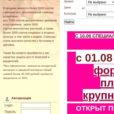
Аромат
Цена
от:
В продаже имеются более 5000 сортов
саженцев роз, крупномерные саженцы
Культура
штамбовых
роз, 1500 сортов декоративных деревьев
и кустарников, около 5000
сортов многолетних растений, а также
более 1000 сортов плодовых и ягодных
С 10.06 СПЕЦИ
культур, в том числе и редкие. Саженцы
очень высокого качества с бутонами и
цветами.
Также Вы можете приобрести у нас
с 01.0
средства защиты роз от болезней и
вредителей.
фо
*При оформлении заказов на посадочный
материал и укрывной материал общей
суммой более 40 000 рублей требуется
пл
предоплата от 50%.
круп
Авторизация
Login:
ОТКРЫТ П
Пароль: