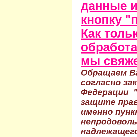
данные и
кнопку "
Как тольк
обработа
мы свяже
Обращаем Ва
согласно за
Федерации 
защите прав
именно пунк
непродовол
надлежащего