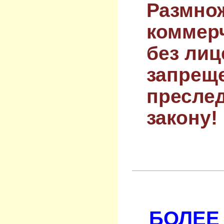
Размнож
коммер
без лиц
запрещ
преслед
закону!
БОЛЕЕ 