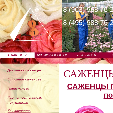
8 (903) 968 76 
8 (495) 988 76 
САЖЕНЦЫ
АКЦИИ-НОВОСТИ
ДОСТАВКА
ПИТОМНИКА
САЖЕНЦ
Доставка саженцев
Описание саженцев
САЖЕНЦЫ П
Наши услуги
по
Карта постоянного
покупателя
Как заказать