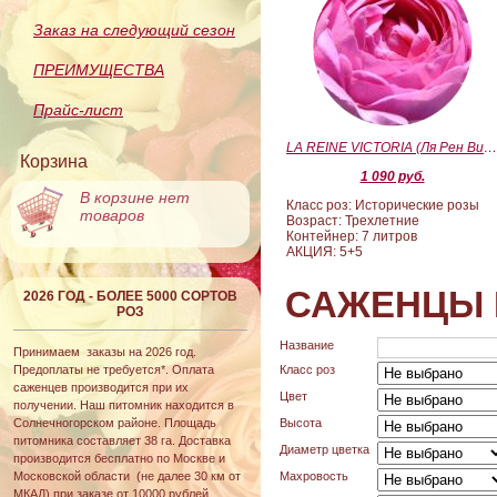
Заказ на следующий сезон
ПРЕИМУЩЕСТВА
Прайс-лист
LA REINE VICTORIA (Ля Рен Виктория
Корзина
1 090 руб.
В корзине нет
Класс роз: Исторические розы
товаров
Возраст: Трехлетние
Контейнер: 7 литров
АКЦИЯ: 5+5
САЖЕНЦЫ 
2026 ГОД - БОЛЕЕ 5000 СОРТОВ
РОЗ
Название
Принимаем заказы на 2026 год.
Предоплаты не требуется*. Оплата
Класс роз
саженцев производится при их
Цвет
получении. Наш питомник находится в
Солнечногорском районе. Площадь
Высота
питомника составляет 38 га. Доставка
Диаметр цветка
производится бесплатно по Москве и
Московской области (не далее 30 км от
Махровость
МКАД) при заказе от 10000 рублей.