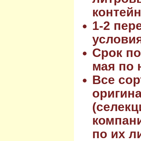
контейн
1-2 пер
услови
Срок по
мая по 
Все сор
оригин
(селекц
компан
по их л