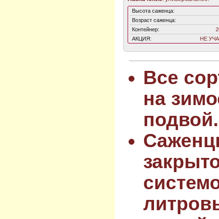
Высота саженца:
Возраст саженца:
Контейнер:
2
АКЦИЯ:
НЕ УЧ
Все сор
на зимо
подвой.
Саженц
закрыт
системо
литров