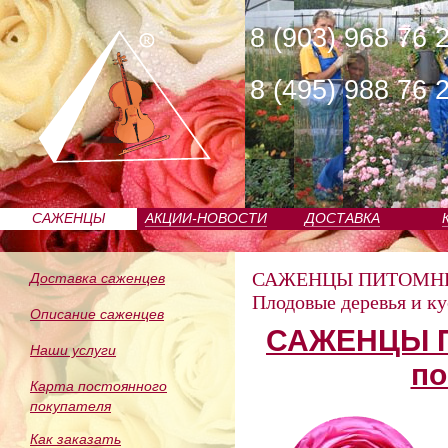
8 (903) 968 76 
8 (495) 988 76 
САЖЕНЦЫ
АКЦИИ-НОВОСТИ
ДОСТАВКА
ПИТОМНИКА
САЖЕНЦЫ ПИТОМН
Доставка саженцев
Плодовые деревья и к
Описание саженцев
САЖЕНЦЫ П
Наши услуги
по
Карта постоянного
покупателя
Как заказать