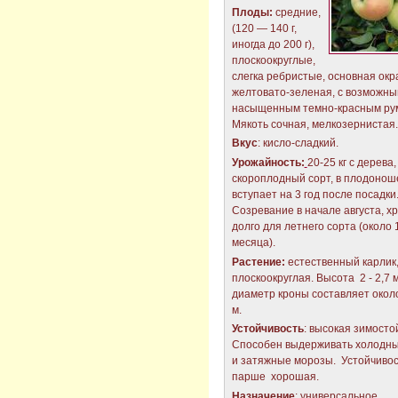
Плоды:
средние,
(120 — 140 г,
иногда до 200 г),
плоскоокруглые,
слегка ребристые, основная окр
желтовато-зеленая, с возможн
насыщенным темно-красным ру
Мякоть сочная, мелкозернистая.
Вкус
: кисло-сладкий.
Урожайность:
20-25 кг с дерева,
скороплодный сорт, в плодонош
вступает на 3 год после посадки
Созревание в начале августа, х
долго для летнего сорта (около 
месяца).
Растение:
естественный карлик,
плоскоокруглая. Высота 2 - 2,7 м
диаметр кроны составляет около
м.
Устойчивость
: высокая зимосто
Способен выдерживать холодны
и затяжные морозы. Устойчивос
парше хорошая.
Назначение
: универсальное.