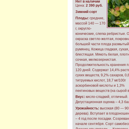
Нет в наличии
Цена:
2 390 руб.
Зимний сорт
Плоды:
средние,
массой 140 — 170
г, округло-
конические, слегка ребристые. 
окраска светло-желтая, покровна
большей части плода размытый
румянец. Кожица гладкая, сухая,
блестящая. Мякоть белая, плотн
сочная, мелкозернистая.
Продолжительность хранения п
120 дней. Содержат 14,4% рас
сухих веществ, 9,2% сахаров, 0
титруемых кислот, 18,7 мг/100г
аскорбиновой кислоты и 1,3%
пектиновых веществ (на сырой в
Вкус:
кисло-сладкий, отличный.
Дегустационная оценка – 4,3 ба
Урожайность:
высокая (80 — 90 
дерева). Вступает в плодоноше
– 4 год после посадки. Созреван
начале сентября. Сорт самобе
Лучшие опылители — Ковровое,