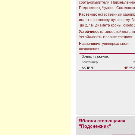
сорта-опылители: Приземленно
Подснежник, Чудное, Соколовск
Растение:
естественный карлик,
имеет плоскоокруглую форму. В
до 2,7 м, диаметр кроны около 2
Устойчивость
: зимостойкость в
Устойчивость к парше средняя:
Назначение
: универсального
назначения.
Возраст саженца:
Контейнер:
2
АКЦИЯ:
НЕ УЧ
Яблоня стелющаяся
"Подснежник"