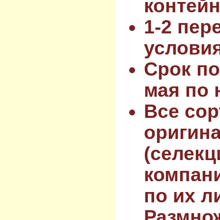
контейн
1-2 пер
услови
Срок по
мая по 
Все сор
оригин
(селекц
компан
по их л
Размнож