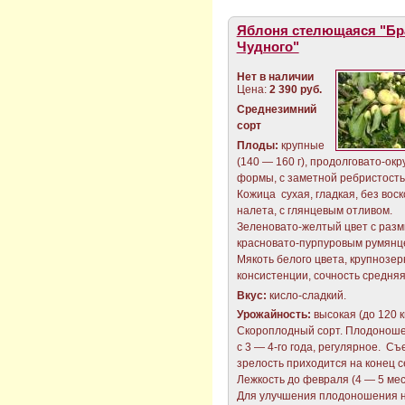
Яблоня стелющаяся "Бр
Чудного"
Нет в наличии
Цена:
2 390 руб.
Среднезимний
сорт
Плоды:
крупные
(140 — 160 г), продолговато-окр
формы, с заметной ребристость
Кожица сухая, гладкая, без воск
налета, с глянцевым отливом.
Зеленовато-желтый цвет с раз
красновато-пурпуровым румянц
Мякоть белого цвета, крупнозе
консистенции, сочность средняя
Вкус:
кисло-сладкий.
Урожайность:
высокая (до 120 кг
Скороплодный сорт. Плодонош
с 3 — 4-го года, регулярное. С
зрелость приходится на конец с
Лежкость до февраля (4 — 5 мес
Для улучшения плодоношения 