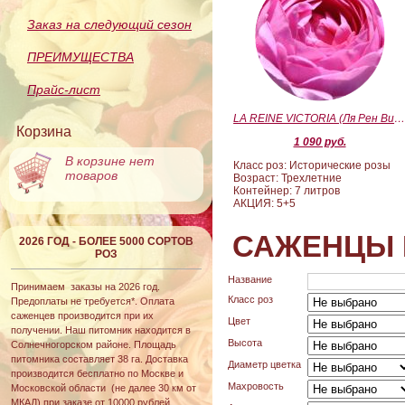
Заказ на следующий сезон
ПРЕИМУЩЕСТВА
Прайс-лист
LA REINE VICTORIA (Ля Рен Виктория
Корзина
1 090 руб.
В корзине нет
Класс роз: Исторические розы
товаров
Возраст: Трехлетние
Контейнер: 7 литров
АКЦИЯ: 5+5
САЖЕНЦЫ 
2026 ГОД - БОЛЕЕ 5000 СОРТОВ
РОЗ
Название
Принимаем заказы на 2026 год.
Класс роз
Предоплаты не требуется*. Оплата
саженцев производится при их
Цвет
получении. Наш питомник находится в
Высота
Солнечногорском районе. Площадь
питомника составляет 38 га. Доставка
Диаметр цветка
производится бесплатно по Москве и
Махровость
Московской области (не далее 30 км от
МКАД) при заказе от 10000 рублей.