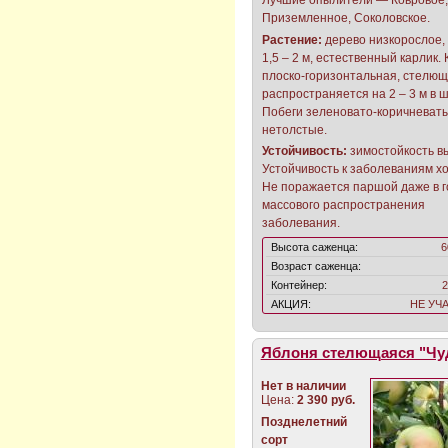
Приземленное, Соколовское.
Растение:
дерево низкорослое,
1,5 – 2 м, естественный карлик.
плоско-горизонтальная, стелющ
распространяется на 2 – 3 м в 
Побеги зеленовато-коричневаты
нетолстые.
Устойчивость:
зимостойкость в
Устойчивость к заболеваниям х
Не поражается паршой даже в 
массового распространения
заболевания.
Высота саженца:
6
Возраст саженца:
Контейнер:
2
АКЦИЯ:
НЕ УЧ
Яблоня стелющаяся "Чу
Нет в наличии
Цена:
2 390 руб.
Позднелетний
сорт