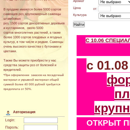
Аромат
Цена
от:
В продаже имеются более 5000 сортов
саженцев роз, крупномерные саженцы
Культура
штамбовых
роз, 1500 сортов декоративных деревьев
и кустарников, около 5000
сортов многолетних растений, а также
более 1000 сортов плодовых и ягодных
С 10.06 СПЕЦИ
культур, в том числе и редкие. Саженцы
очень высокого качества с бутонами и
цветами.
с 01.0
Также Вы можете приобрести у нас
средства защиты роз от болезней и
вредителей.
фо
*При оформлении заказов на посадочный
материал и укрывной материал общей
суммой более 40 000 рублей требуется
пл
предоплата от 50%.
круп
Авторизация
Login:
ОТКРЫТ П
Пароль: