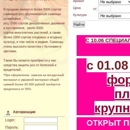
Аромат
Цена
от:
В продаже имеются более 5000 сортов
саженцев роз, крупномерные саженцы
Культура
штамбовых
роз, 1500 сортов декоративных деревьев
и кустарников, около 5000
сортов многолетних растений, а также
более 1000 сортов плодовых и ягодных
С 10.06 СПЕЦИ
культур, в том числе и редкие. Саженцы
очень высокого качества с бутонами и
цветами.
с 01.0
Также Вы можете приобрести у нас
средства защиты роз от болезней и
вредителей.
фо
*При оформлении заказов на посадочный
материал и укрывной материал общей
суммой более 40 000 рублей требуется
пл
предоплата от 50%.
круп
Авторизация
Login:
ОТКРЫТ П
Пароль: