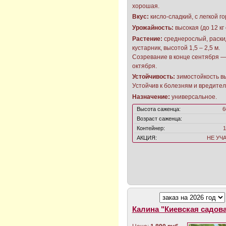
хорошая.
Вкус:
кисло-сладкий, с легкой г
Урожайность:
высокая (до 12 кг 
Растение:
среднерослый, раск
кустарник, высотой 1,5 – 2,5 м.
Созревание в конце сентября —
октября.
Устойчивость:
зимостойкость в
Устойчив к болезням и вредител
Назначение:
универсальное.
Высота саженца:
6
Возраст саженца:
Контейнер:
1
АКЦИЯ:
НЕ УЧ
Калина "Киевская садов