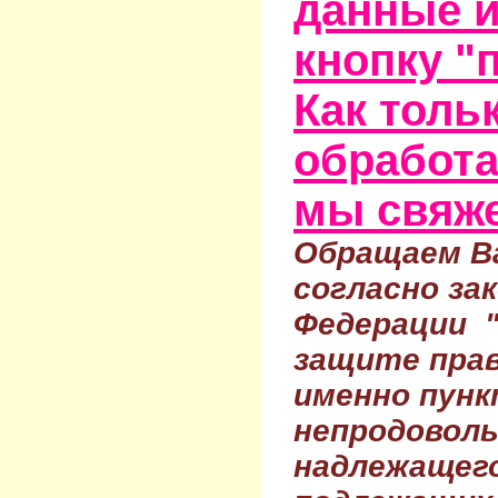
данные и
кнопку "
Как тольк
обработа
мы свяже
Обращаем Ва
согласно за
Федерации 
защите прав
именно пунк
непродовол
надлежащего