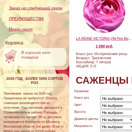
Заказ на следующий сезон
ПРЕИМУЩЕСТВА
Прайс-лист
LA REINE VICTORIA (Ля Рен Виктория
Корзина
1 090 руб.
В корзине нет
Класс роз: Исторические розы
товаров
Возраст: Трехлетние
Контейнер: 7 литров
АКЦИЯ: 5+5
САЖЕНЦЫ 
2026 ГОД - БОЛЕЕ 5000 СОРТОВ
РОЗ
Название
Принимаем заказы на 2026 год.
Класс роз
Предоплаты не требуется*. Оплата
саженцев производится при их
Цвет
получении. Наш питомник находится в
Высота
Солнечногорском районе. Площадь
питомника составляет 38 га. Доставка
Диаметр цветка
производится бесплатно по Москве и
Махровость
Московской области (не далее 30 км от
МКАД) при заказе от 10000 рублей.