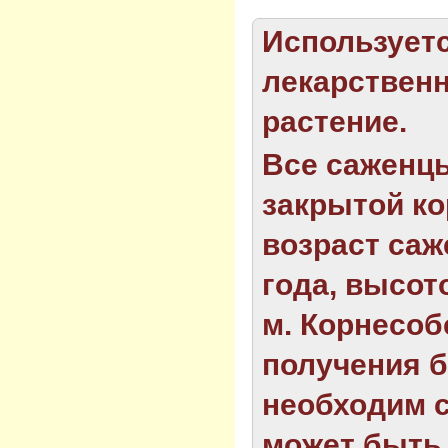
Используетс
лекарственн
растение.
Все саженц
закрытой ко
в
озраст саж
года,
высотой
м.
Корнесоб
получения 
необходим с
может быть