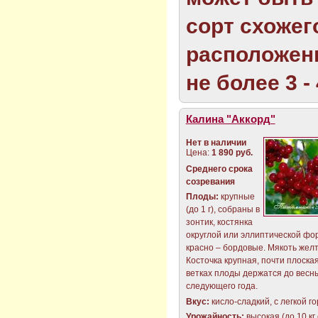
сорт схожег
расположен
не более 3 - 
Калина "Аккорд"
Нет в наличии
Цена:
1 890 руб.
Среднего срока
созревания
Плоды:
крупные
(до 1 г), собраны в
зонтик, костянка
округлой или эллиптической фо
красно – бордовые. Мякоть жел
Косточка крупная, почти плоская
ветках плоды держатся до весн
следующего года.
Вкус:
кисло-сладкий, с легкой г
Урожайность:
высокая (до 10 кг 