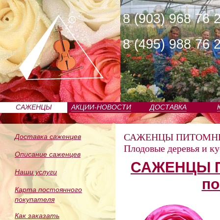
8 (903) 968 76 
8 (495) 988 76 
САЖЕНЦЫ
АКЦИИ-НОВОСТИ
ДОСТАВКА
ПИТОМНИКА
САЖЕНЦЫ ПИТОМН
Доставка саженцев
Плодовые деревья и к
Описание саженцев
САЖЕНЦЫ П
Наши услуги
по
Карта постоянного
покупателя
Как заказать