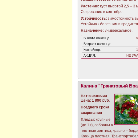
Растение:
куст высотой 2,5 – 3 м
Созревание в сентябре.
Устойчивость:
зимостойкость в
Устойчив к болезням и вредител
Назначение:
универсальное.
Высота саженца:
8
Возраст саженца:
Контейнер:
1
АКЦИЯ:
НЕ УЧ
Калина "Гранатовый Бра
Нет в наличии
Цена:
1 890 руб.
Позднего срока
созревания
Плоды:
крупные
(до 1 г), собраны в
плотные зонтики, красно – борд
Кожица плотная. Транспортабе