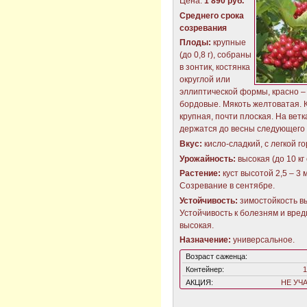
Цена:
1 890 руб.
Среднего срока
созревания
Плоды:
крупные
(до 0,8 г), собраны
в зонтик, костянка
округлой или
эллиптической формы, красно –
бордовые. Мякоть желтоватая. 
крупная, почти плоская. На вет
держатся до весны следующего 
Вкус:
кисло-сладкий, с легкой г
Урожайность:
высокая (до 10 кг 
Растение:
куст высотой 2,5 – 3 м
Созревание в сентябре.
Устойчивость:
зимостойкость в
Устойчивость к болезням и вре
высокая.
Назначение:
универсальное.
Возраст саженца:
Контейнер:
1
АКЦИЯ:
НЕ УЧ