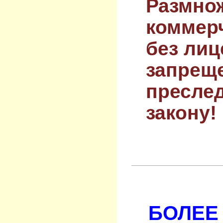
Размнож
коммер
без лиц
запрещ
преслед
закону!
БОЛЕЕ 