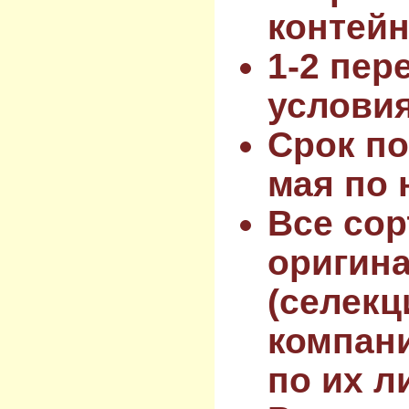
контейн
1-2 пер
услови
Срок по
мая по 
Все сор
оригин
(селекц
компан
по их л