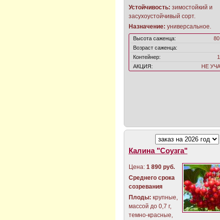
Устойчивость:
зимостойкий и
засухоустойчивый сорт.
Назначение:
универсальное.
Высота саженца:
80
Возраст саженца:
Контейнер:
1
АКЦИЯ:
НЕ УЧ
Калина "Соузга"
Цена:
1 890 руб.
Среднего срока
созревания
Плоды:
крупные,
массой до 0,7 г,
темно-красные,