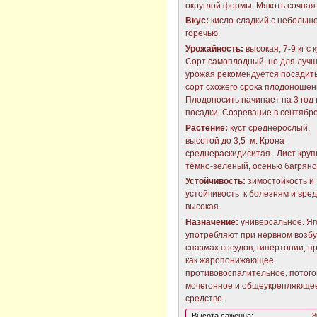
округлой формы. Мякоть сочная
Вкус:
кисло-сладкий с небольш
горечью.
Урожайность:
высокая, 7-9 кг с к
Сорт самоплодный, но для лучш
урожая рекомендуется посадить
сорт схожего срока плодоношен
Плодоносить начинает на 3 год
посадки. Созревание в сентябре
Растение:
куст среднерослый,
высотой до 3,5 м. Крона
среднераскидиситая. Лист круп
тёмно-зелёный, осенью багряно
Устойчивость:
зимостойкость и
устойчивость к болезням и вре
высокая.
Назначение:
универсальное. Я
употребляют при нервном возб
спазмах сосудов, гипертонии, п
как жаропонижающее,
противовоспалительное, потого
мочегонное и общеукрепляюще
средство.
Высота саженца:
8