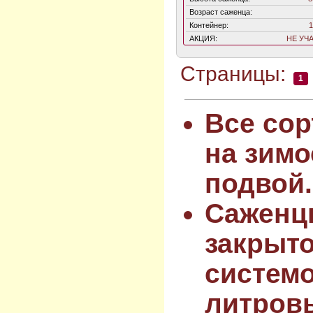
Возраст саженца:
Контейнер:
1
АКЦИЯ:
НЕ УЧ
Страницы:
1
Все сор
на зимо
подвой.
Саженц
закрыт
системо
литров