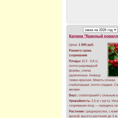
Калина "Красный коралл
Цена:
1 890 руб.
Раннего срока
созревания
Плоды:
(0,5 - 0,6 г),
почти шаровидной
формы, слегка
удлиненные. Кожица
темно-красная. Мякоть сочная,
слабогорькая, почти сладкая. С
мелкие.
Вкус:
слабогорький с сильным 
Урожайность:
3,5 кг с куста. На
созревания ягод — середина се
Растение:
среднерослое, с ком
кроной, высота растения до 3 м